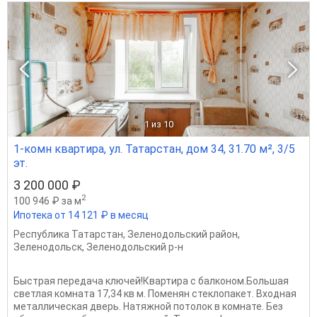
1
из 10
1-комн квартира, ул. Татарстан, дом 34, 31.70 м², 3/5
эт.
3 200 000 ₽
2
100 946 ₽ за м
Ипотека от 14 121 ₽ в месяц
Республика Татарстан
,
Зеленодольский район
,
Зеленодольск
,
Зеленодольский р-н
Быстрая передача ключей!Квартира с балконом.Большая
светлая комната 17,34 кв м. Поменян стеклопакет. Входная
металлическая дверь. Натяжной потолок в комнате. Без