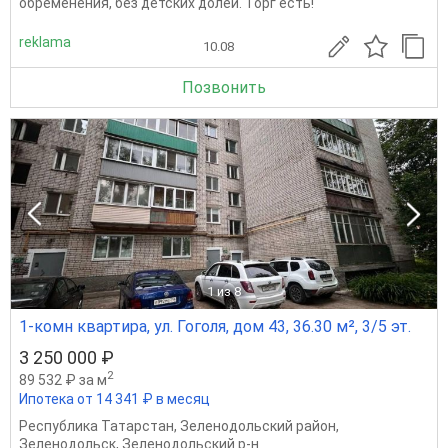
обременения, без детских долей. Торг есть!
reklama
10.08
Позвонить
1
из 8
1-комн квартира, ул. Гоголя, дом 43, 36.30 м², 3/5 эт.
3 250 000 ₽
2
89 532 ₽ за м
Ипотека от 14 341 ₽ в месяц
Республика Татарстан
,
Зеленодольский район
,
Зеленодольск
,
Зеленодольский р-н