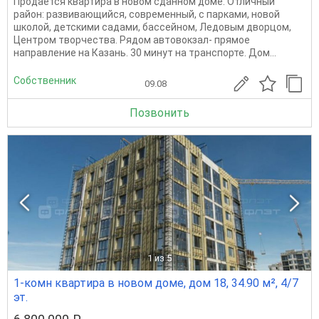
Продается квартира в новом сданном доме. Отличный
район: развивающийся, современный, с парками, новой
школой, детскими садами, бассейном, Ледовым дворцом,
Центром творчества. Рядом автовокзал- прямое
направление на Казань. 30 минут на транспорте. Дом...
Собственник
09.08
Позвонить
1
из 5
1-комн квартира в новом доме, дом 18, 34.90 м², 4/7
эт.