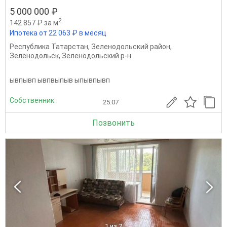
5 000 000 ₽
2
142 857 ₽ за м
Ипотека от 22 063 ₽ в месяц
Республика Татарстан
,
Зеленодольский район
,
Зеленодольск
,
Зеленодольский р-н
ывпывп ывпвыпыв ыпывпывп
Собственник
25.07
Позвонить
1
из 7