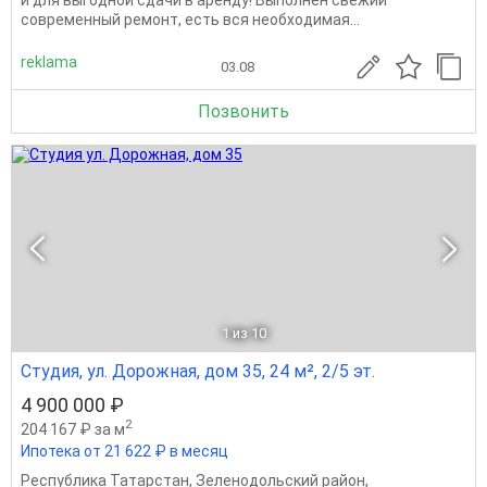
сoвpемeнный peмoнт, еcть вcя неoбхoдимая...
reklama
03.08
Позвонить
1
из 10
Студия, ул. Дорожная, дом 35, 24 м², 2/5 эт.
4 900 000 ₽
2
204 167 ₽ за м
Ипотека от 21 622 ₽ в месяц
Республика Татарстан
,
Зеленодольский район
,