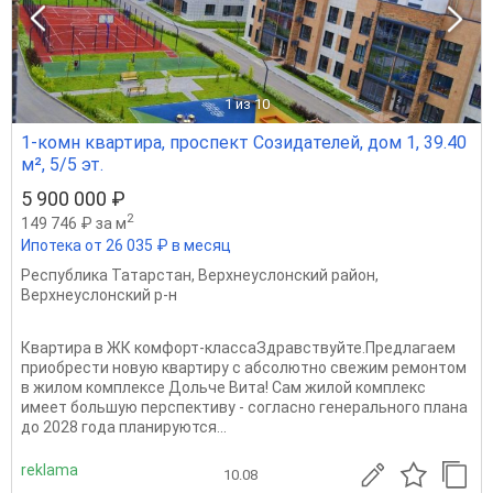
1
из 10
1-комн квартира, проспект Созидателей, дом 1, 39.40
м², 5/5 эт.
5 900 000 ₽
2
149 746 ₽ за м
Ипотека от 26 035 ₽ в месяц
Республика Татарстан
,
Верхнеуслонский район
,
Верхнеуслонский р-н
Квартира в ЖК комфорт-классаЗдравствуйте.Предлагаем
приобрести новую квартиру с абсолютно свежим ремонтом
в жилом комплексе Дольче Вита! Сам жилой комплекс
имеет большую перспективу - согласно генерального плана
до 2028 года планируются...
reklama
10.08