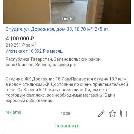
1
из 10
Студия, ул. Дорожная, дом 33, 18.70 м², 2/5 эт.
4 100 000 ₽
2
219 251 ₽ за м
Ипотека от 18 092 ₽ в месяц
Республика Татарстан
,
Зеленодольский район
,
село Осиново
,
Зеленодольский р-н
Студия в ЖК Достояние 18.7квмПродается студия 18.7 кв.м.
в новом стильном ЖК Достояние по очень привлекательной
цене. От Казани 5-10 минут на машине. Рядом есть
торговый комплекс, все необходимые магазины. Один
взрослый собственник.
reklama
10.08
Позвонить