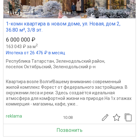
1
из 10
1-комн квартира в новом доме, ул. Новая, дом 2,
36.80 м², 3/8 эт.
6 000 000 ₽
2
163 043 ₽ за м
Ипотека от 26 476 ₽ в месяц
Республика Татарстан
,
Зеленодольский район
,
поселок Октябрьский
,
Зеленодольский р-н
Квартира возле Волги!Вашему вниманию современный
жилой комплекс Форест от федерального застройщика. В
окружении леса и реки. Здесь создаётся идеальная
атмосфера для комфортной жизни на природе.На 1х этажах
коммерция - магазины, кафе, уже...
reklama
10.08
Позвонить