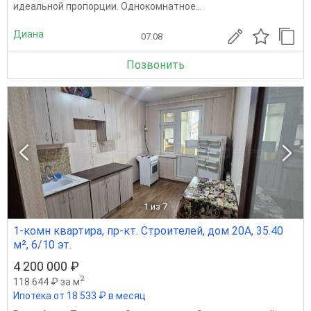
идеальной пропорции. Однокомнатное...
Диана
07.08
Позвонить
1
из 7
1-комн квартира, пр-кт. Строителей, дом 20А, 35.40
м², 6/10 эт.
4 200 000 ₽
2
118 644 ₽ за м
Ипотека от 18 533 ₽ в месяц