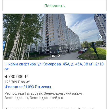
Позвонить
1
из 10
1-комн квартира, ул Комарова, 45А, д. 45А, 38 м², 2/10
эт.
4 780 000 ₽
2
125 789 ₽ за м
Ипотека от 21 093 ₽ в месяц
Республика Татарстан
,
Зеленодольский район
,
Зеленодольск
,
Зеленодольский р-н