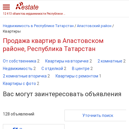
12 413 объектов недвижимости Республики Татарстан
Недвижимость в Республике Татарстан
/
Апастовский район
/
Квартиры
Продажа квартир в Апастовском
районе, Республика Татарстан
От собственника
2
Квартиры на вторичке
2
2 комнатные
2
Недвижимость
2
С отделкой
2
В центре
2
2 комнатные вторичка
2
Квартиры с ремонтом
1
Квартиры с фото
2
Вас могут заинтересовать объявления
128
объявлений
Уточнить поиск