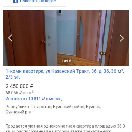
Показать на карте
1
из 6
1-комн квартира, ул Казанский Тракт, 3б, д. 3б, 36 м²,
2/3 эт.
2 450 000 ₽
2
68 056 ₽ за м
Ипотека от 10 811 ₽ в месяц
Республика Татарстан
,
Буинский район
,
Буинск
,
Буинский р-н
Продается уютная однокомнатная квартира площадью 36.3
кв. м, расположенная на втором этаже трехэтажного