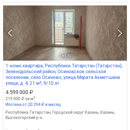
1
из 10
1-комн квартира, Республика Татарстан (Татарстан),
Зеленодольский район, Осиновское сельское
поселение, село Осиново, улица Марата Ахметшина
улица, д. 4, 21 м², 9/10 эт.
4 599 000 ₽
2
219 000 ₽ за м
Ипотека от 20 294 ₽ в месяц
Республика Татарстан
,
Городской округ Казань
,
Казань
,
Высокогорский р-н