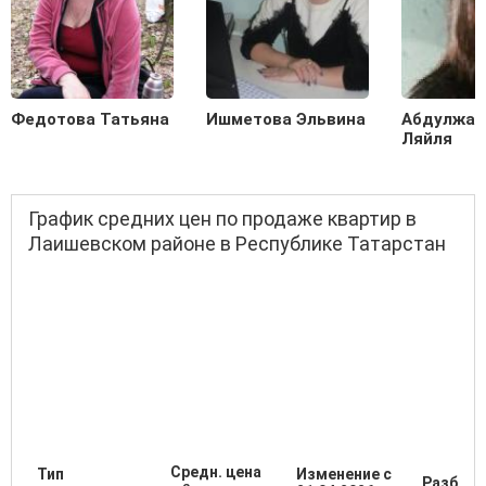
Федотова Татьяна
Ишметова Эльвина
Абдулжал
Ляйля
График средних цен по продаже квартир в
Лаишевском районе в Республике Татарстан
Средн. цена
Тип
Изменение с
Разброс