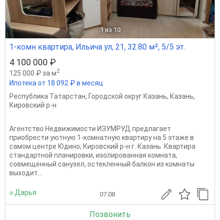
1
из 10
1-комн квартира, Ильича ул, 21, 32.80 м², 5/5 эт.
4 100 000 ₽
2
125 000 ₽ за м
Ипотека от 18 092 ₽ в месяц
Республика Татарстан
,
Городской округ Казань
,
Казань
,
Кировский р-н
Агентство Недвижимости ИЗУМРУД предлагает
приобрести уютную 1-комнатную квартиру на 5 этаже в
самом центре Юдино, Кировский р-н г. Казань. Квартира
стандартной планировки, изолированная комната,
совмещенный санузел, остекленный балкон из комнаты
выходит...
⍟ Дарья
07.08
Позвонить