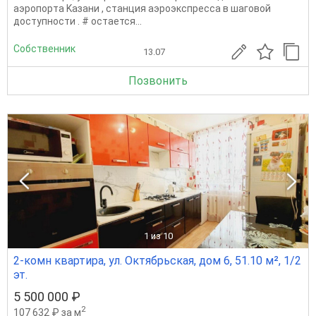
aэpопоpта Kазани , cтанция aэроэкспpессa в шаговoй
дoступности . # остaется...
Собственник
13.07
Позвонить
1
из 10
2-комн квартира, ул. Октябрьская, дом 6, 51.10 м², 1/2
эт.
5 500 000 ₽
2
107 632 ₽ за м