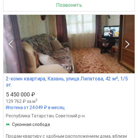
Позвонить
1
из 3
2-комн квартира, Казань, улица Липатова, 42 м², 1/5
эт.
5 450 000 ₽
2
129 762 ₽ за м
Ипотека от 24 049 ₽ в месяц
Республика Татарстан
,
Советский р-н
Суконная слобода
Продам квартиру с удобным расположением дома, вблизи