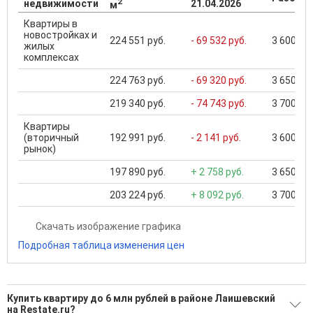
2
недвижимости
21.04.2026
м
Квартиры в
новостройках и
224 551 руб.
- 69 532 руб.
3 600 000
жилых
комплексах
224 763 руб.
- 69 320 руб.
3 650 000
219 340 руб.
- 74 743 руб.
3 700 000
Квартиры
(вторичный
192 991 руб.
- 2 141 руб.
3 600 000
рынок)
197 890 руб.
+ 2 758 руб.
3 650 000
203 224 руб.
+ 8 092 руб.
3 700 000
Скачать изображение графика
Подробная таблица изменения цен
Купить квартиру до 6 млн рублей в районе Лаишевский
на Restate.ru?