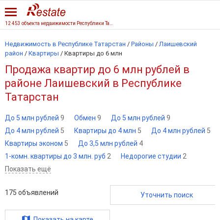
12 453 объекта недвижимости Республики Татарстан
Недвижимость в Республике Татарстан
/
Районы
/
Лаишевский
район
/
Квартиры
/
Квартиры до 6 млн
Продажа квартир до 6 млн рублей в
районе Лаишевский в Республике
Татарстан
До 5 млн рублей
9
Обмен
9
До 5 млн рублей
9
До 4 млн рублей
5
Квартиры до 4 млн
5
До 4 млн рублей
5
Квартиры эконом
5
До 3,5 млн рублей
4
1-комн. квартиры до 3 млн. руб
2
Недорогие студии
2
Показать ещё
175
объявлений
Уточнить поиск
Показать на карте