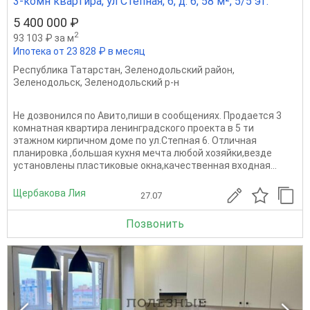
3-комн квартира, ул Степная, 6, д. 6, 58 м², 5/5 эт.
5 400 000 ₽
2
93 103 ₽ за м
Ипотека от 23 828 ₽ в месяц
Республика Татарстан
,
Зеленодольский район
,
Зеленодольск
,
Зеленодольский р-н
Не дозвонился по Авито,пиши в сообщениях. Продается 3
комнатная квартира ленинградского проекта в 5 ти
этажном кирпичном доме по ул.Степная 6. Отличная
планировка ,большая кухня мечта любой хозяйки,везде
установлены пластиковые окна,качественная входная...
Щербакова Лия
27.07
Позвонить