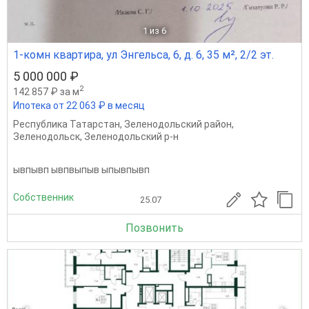
1
из 6
1-комн квартира, ул Энгельса, 6, д. 6, 35 м², 2/2 эт.
5 000 000 ₽
2
142 857 ₽ за м
Ипотека от 22 063 ₽ в месяц
Республика Татарстан
,
Зеленодольский район
,
Зеленодольск
,
Зеленодольский р-н
ывпывп ывпвыпыв ыпывпывп
Собственник
25.07
Позвонить