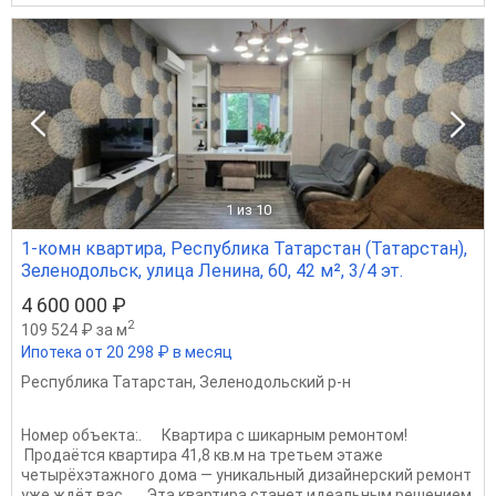
1
из 10
1-комн квартира, Республика Татарстан (Татарстан),
Зеленодольск, улица Ленина, 60, 42 м², 3/4 эт.
4 600 000 ₽
2
109 524 ₽ за м
Ипотека от 20 298 ₽ в месяц
Республика Татарстан
,
Зеленодольский р-н
Номер объекта:. Квартира с шикарным ремонтом!
Продаётся квартира 41,8 кв.м на третьем этаже
четырёхэтажного дома — уникальный дизайнерский ремонт
уже ждёт вас. Эта квартира станет идеальным решением