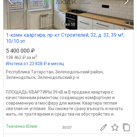
1
из 10
1-комн квартира, пр-кт Строителей, 32, д. 32, 39 м²,
10/10 эт.
5 400 000 ₽
2
138 462 ₽ за м
Ипотека от 23 828 ₽ в месяц
Республика Татарстан
,
Зеленодольский район
,
Зеленодольск
,
Зеленодольский р-н
ПЛОЩАДЬ КВАРТИРЫ 39 кВ.м В продаже квартира с
качественным ремонтом, создающую комфортную и
современную атмосферу для жизни. Квартира теплая
светлая не угловая . Вы сможете сразу въехать и начать
жить, не тратя время и средства на обустройство и...
Ткаченко Юлия
30.07