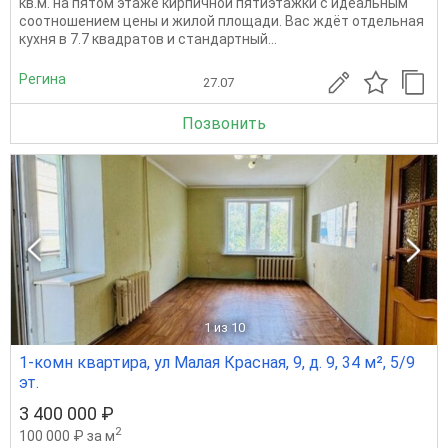
кв.м. на пятом этаже кирпичной пятиэтажки с идеальным
соотношением цены и жилой площади. Вас ждёт отдельная
кухня в 7.7 квадратов и стандартный...
Регина
27.07
Позвонить
1
из 10
1-комн квартира, ул Малая Красная, 9, д. 9, 34 м², 5/9
эт.
3 400 000 ₽
2
100 000 ₽ за м