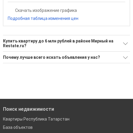
Скачать изображение графика
Подробная таблица изменения цен
Купить квартиру до 6 млн рублей в районе Мирный на
Restate.ru?
Поможем Купить квартиру до 6 млн рублей в районе
Почему лучше всего искать объявления у нас?
Мирный?
Все объявления проверены и проходят строгую
Воспользуйтесь нашим поиском по новостройкам, для
модерацию
подбора подходящего вам варианта
Удобный поиск, есть подписка на новые объявления
'Сохраните результаты поиска и возвращайтесь к нему,
когда это будет нужно'
Помогаем с подбором выгодных ипотечных программ в
банках в Республике Татарстан
Поиск недвижимости
Квартиры Республика Татарстан
База объектов