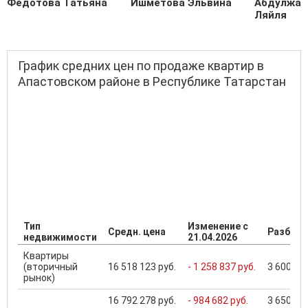
Федотова Татьяна
Ишметова Эльвина
Абдулжал
Ляйля
График средних цен по продаже квартир в
Апастовском районе в Республике Татарстан
Тип
Изменение с
Средн. цена
Разброс
недвижимости
21.04.2026
Квартиры
(вторичный
16 518 123 руб.
- 1 258 837 руб.
3 600 000
рынок)
16 792 278 руб.
- 984 682 руб.
3 650 000