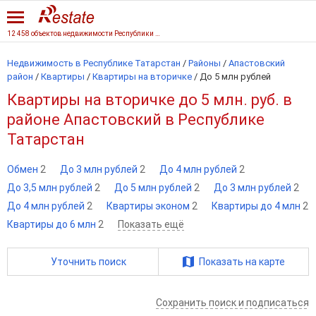
12 458 объектов недвижимости Республики Татарстан
Недвижимость в Республике Татарстан
/
Районы
/
Апастовский
район
/
Квартиры
/
Квартиры на вторичке
/
До 5 млн рублей
Квартиры на вторичке до 5 млн. руб. в
районе Апастовский в Республике
Татарстан
Обмен
2
До 3 млн рублей
2
До 4 млн рублей
2
До 3,5 млн рублей
2
До 5 млн рублей
2
До 3 млн рублей
2
До 4 млн рублей
2
Квартиры эконом
2
Квартиры до 4 млн
2
Квартиры до 6 млн
2
Показать ещё
Уточнить поиск
Показать на карте
Сохранить поиск и подписаться