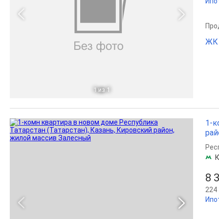
Ипо
Прод
ЖК 
1
из 1
1-к
рай
Рес
К
8 
224 
Ипо