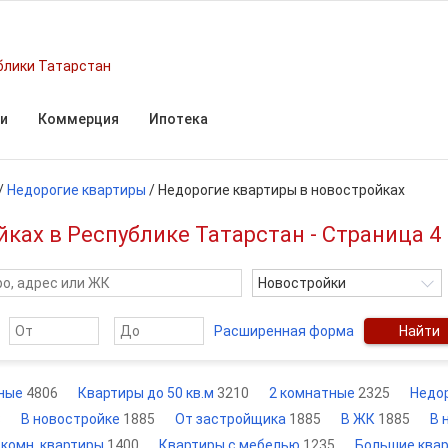
блики Татарстан
и
Коммерция
Ипотека
/
Недорогие квартиры
/
Недорогие квартиры в новостройках
ках в Республике Татарстан - Страница 4
Новостройки
Расширенная форма
Найти
ные
4806
Квартиры до 50 кв.м
3210
2 комнатные
2325
Недор
8
В новостройке
1885
От застройщика
1885
В ЖК
1885
В 
-комн. квартиры
1400
Квартиры с мебелью
1235
Большие ква