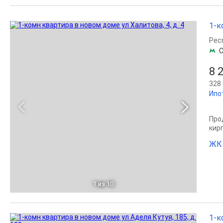
1-к
Рес
С
8 
328 
Ипо
Прод
кир
ЖК
1
из 10
1-к