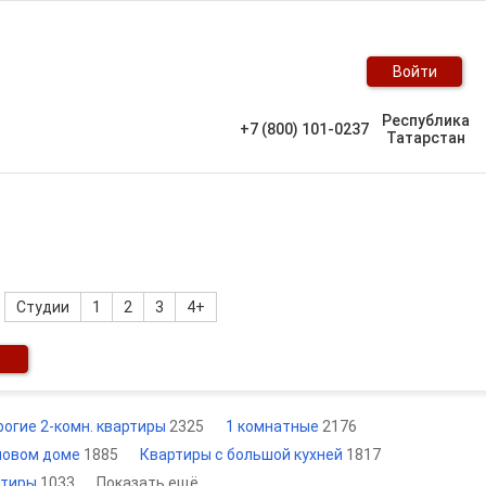
Войти
Республика
+7 (800) 101-0237
Татарстан
Студии
1
2
3
4+
огие 2-комн. квартиры
2325
1 комнатные
2176
новом доме
1885
Квартиры с большой кухней
1817
ртиры
1033
Показать ещё