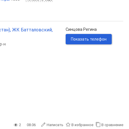
стан), ЖК Батталовский,
Синцова Регина
Показать телефон
р-н
2
08.06
Написать
В избранное
В сравнение