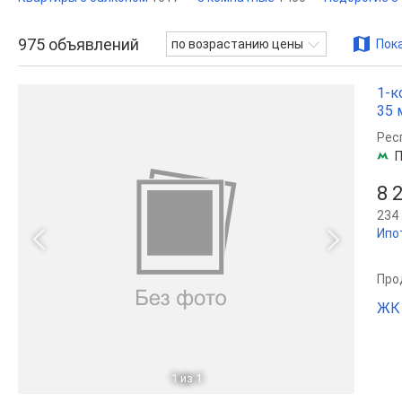
975
объявлений
по возрастанию цены
Пока
1-к
35 
Рес
П
8 
234 
Ипо
Прод
ЖК 
1
из 1