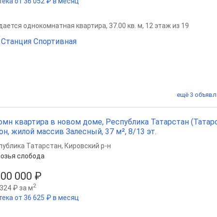
тека от 36 052 ₽ в месяц
ается однокомнатная квартира, 37.00 кв. м, 12 этаж из 19
Станция Спортивная
ещё 3 объявл
омн квартира в новом доме, Республика Татарстан (Татарс
он, жилой массив Залесный, 37 м², 8/13 эт.
публика Татарстан
,
Кировский р-н
озья слобода
300 000 ₽
2
324 ₽ за м
тека от 36 625 ₽ в месяц