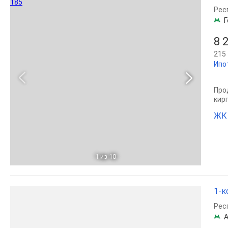
Рес
Г
8 
215 
Ипо
Прод
кир
ЖК
1
из 10
1-к
Рес
А