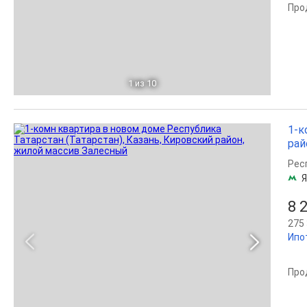
Про
1
из 10
1-к
рай
Рес
8 
275 
Ипо
Про