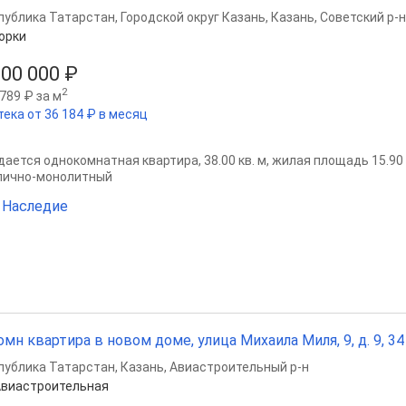
публика Татарстан
,
Городской округ Казань
,
Казань
,
Советский р-н
орки
200 000 ₽
2
789 ₽ за м
тека от 36 184 ₽ в месяц
ается однокомнатная квартира, 38.00 кв. м, жилая площадь 15.90 кв
пично-монолитный
 Наследие
омн квартира в новом доме, улица Михаила Миля, 9, д. 9, 34 
публика Татарстан
,
Казань
,
Авиастроительный р-н
виастроительная