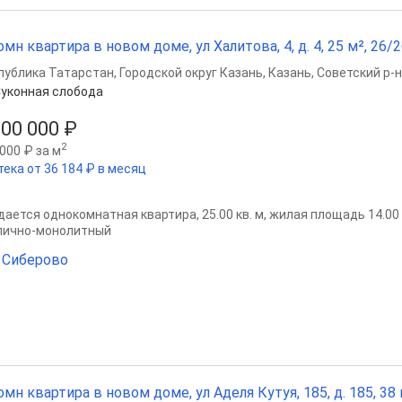
омн квартира в новом доме, ул Халитова, 4, д. 4, 25 м², 26/2
публика Татарстан
,
Городской округ Казань
,
Казань
,
Советский р-н
уконная слобода
200 000 ₽
2
000 ₽ за м
тека от 36 184 ₽ в месяц
ается однокомнатная квартира, 25.00 кв. м, жилая площадь 14.00 кв
пично-монолитный
 Сиберово
омн квартира в новом доме, ул Аделя Кутуя, 185, д. 185, 38 м