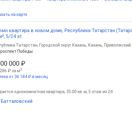
зать на карте
омн квартира в новом доме, Республика Татарстан (Татар
м², 5/24 эт.
публика Татарстан
,
Городской округ Казань
,
Казань
,
Приволжский 
роспект Победы
200 000 ₽
2
286 ₽ за м
тека от 36 184 ₽ в месяц
ается однокомнатная квартира, 35.00 кв. м, 5 этаж из 24
Батталовский