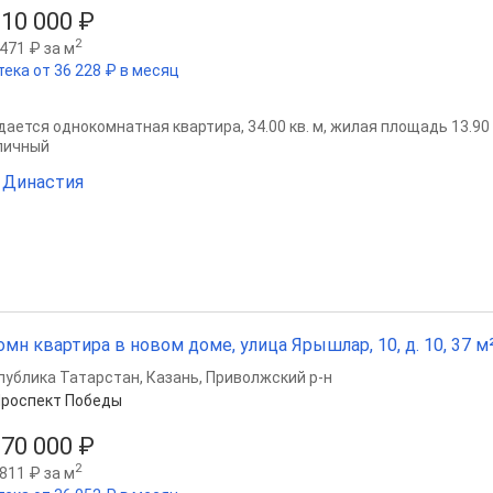
210 000 ₽
2
471 ₽ за м
тека от 36 228 ₽ в месяц
ается однокомнатная квартира, 34.00 кв. м, жилая площадь 13.90 кв
пичный
 Династия
омн квартира в новом доме, улица Ярышлар, 10, д. 10, 37 м²
публика Татарстан
,
Казань
,
Приволжский р-н
роспект Победы
170 000 ₽
2
811 ₽ за м