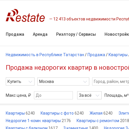
12 413 объектов недвижимости Респу
Продажа
Аренда
Риэлтору / Сервисы
Новостройк
Недвижимость в Республике Татарстан
/
Продажа
/
Квартиры
Продажа недорогих квартир в новострой
Купить
Москва
Макс цена, ₽
За всё
Площадь,
м²
Квартиры
6240
Квартиры с фото
6240
Жилая
6240
Элит
Недорогие 1-комн. квартиры
2176
Квартиры с ремонтом
201
Квартиры с балконом
1617
3 комнатные
1400
Недорогие 3