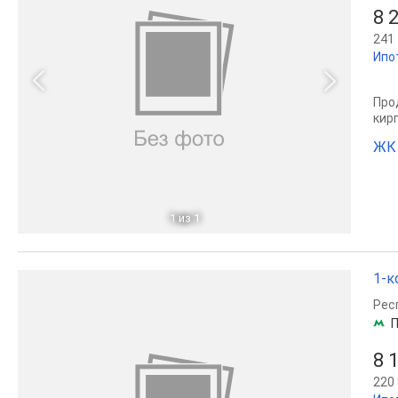
8 
241 
Ипо
Прод
кир
ЖК
1
из 1
1-к
Рес
П
8 
220 