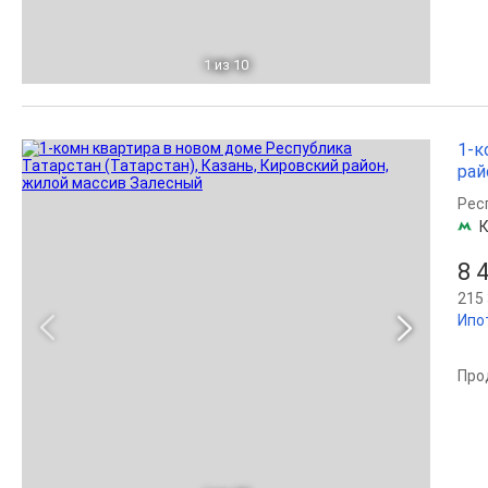
1
из 10
1-к
рай
Рес
К
8 
215 
Ипо
Про