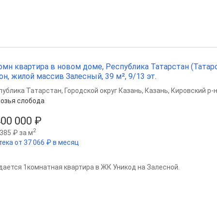
омн квартира в новом доме, Республика Татарстан (Татарс
он, жилой массив Залесный, 39 м², 9/13 эт.
публика Татарстан
,
Городской округ Казань
,
Казань
,
Кировский р-
озья слобода
400 000 ₽
2
385 ₽ за м
тека от 37 066 ₽ в месяц
дается 1комнатная квартира в ЖК Уникод на Залесной.