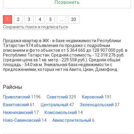
Позвонить
1
2
3
4
5
...
20
Сохранить поиск и подписаться
Продажа квартир в ЖК - в базе недвижимости Республики
Татарстан 974 объявления по продаже с подробным
описанием и фото объектов от
5 364 660
до
128 907 000
руб. в
Республике Татарстан. Средняя стоимость - 12 318 276 руб.
(средняя цена за 1 кв. метр - 229 558 руб.). Средняя общая
площадь - 54.0 кв.м. Уникальная база недвижимости с
предложениями, которых нет на Авито, Циан, Домофонд.
Районы
Приволжский
1196
Советский
329
Кировский
191
Вахитовский
61
Центральный
47
Зеленодольский
37
Нижнекамский
17
Комсомольский
14
Ново-Савиновский
14
Авиастроительный
6