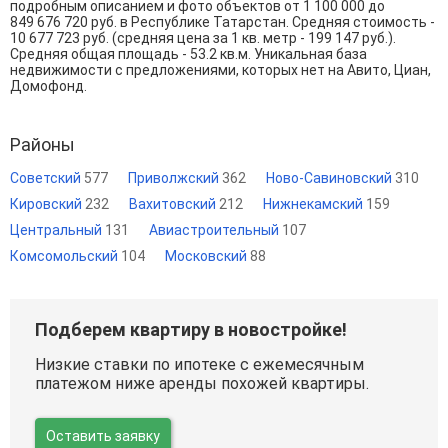
подробным описанием и фото объектов от
1 100 000
до
849 676 720
руб. в Республике Татарстан. Средняя стоимость -
10 677 723 руб. (средняя цена за 1 кв. метр - 199 147 руб.).
Средняя общая площадь - 53.2 кв.м. Уникальная база
недвижимости с предложениями, которых нет на Авито, Циан,
Домофонд.
Районы
Советский
577
Приволжский
362
Ново-Савиновский
310
Кировский
232
Вахитовский
212
Нижнекамский
159
Центральный
131
Авиастроительный
107
Комсомольский
104
Московский
88
Подберем квартиру в новостройке!
Низкие ставки по ипотеке с ежемесячным
платежом ниже аренды похожей квартиры.
Оставить заявку