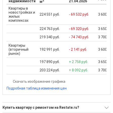
2
недвижимости
21.04.2026
м
Квартиры в
новостройках и
224 551 руб.
- 69 532 руб.
3 600 000
жилых
комплексах
224 763 руб.
- 69 320 руб.
3 650 000
219 340 руб.
- 74 743 руб.
3 700 000
Квартиры
(вторичный
192 991 руб.
- 2 141 руб.
3 600 000
рынок)
197 890 руб.
+ 2 758 руб.
3 650 000
203 224 руб.
+ 8 092 руб.
3 700 000
Скачать изображение графика
Подробная таблица изменения цен
Купить квартиру с ремонтом на Restate.ru?