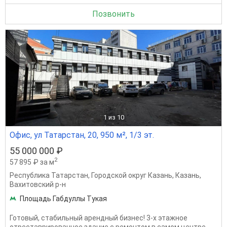
Позвонить
1
из 10
Офис, ул Татарстан, 20, 950 м², 1/3 эт.
55 000 000 ₽
2
57 895 ₽ за м
Республика Татарстан
,
Городской округ Казань
,
Казань
,
Вахитовский р-н
Площадь Габдуллы Тукая
Готовый, стабильный арендный бизнес! 3-х этажное