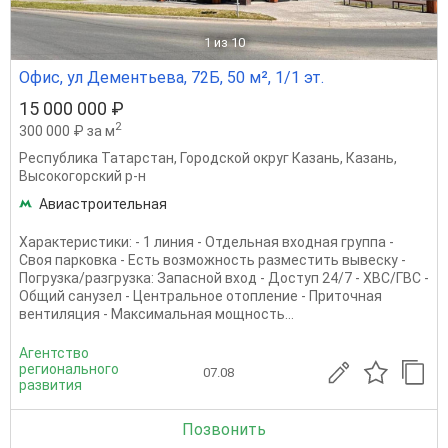
1
из 10
Офис, ул Дементьева, 72Б, 50 м², 1/1 эт.
15 000 000 ₽
2
300 000 ₽ за м
Республика Татарстан
,
Городской округ Казань
,
Казань
,
Высокогорский р-н
Авиастроительная
Характеристики: - 1 линия - Отдельная входная группа -
Своя парковка - Есть возможность разместить вывеску -
Погрузка/разгрузка: Запасной вход - Доступ 24/7 - ХВС/ГВС -
Общий санузел - Центральное отопление - Приточная
вентиляция - Максимальная мощность...
Агентство
регионального
07.08
развития
Позвонить