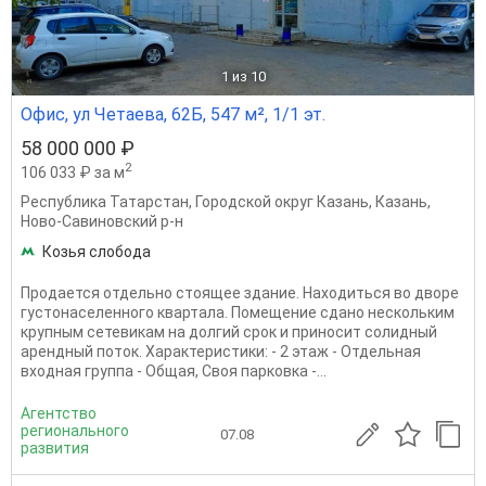
1
из 10
Офис, ул Четаева, 62Б, 547 м², 1/1 эт.
58 000 000 ₽
2
106 033 ₽ за м
Республика Татарстан
,
Городской округ Казань
,
Казань
,
Ново-Савиновский р-н
Козья слобода
Продается отдельно стоящее здание. Находиться во дворе
густонаселенного квартала. Помещение сдано нескольким
крупным сетевикам на долгий срок и приносит солидный
арендный поток. Характеристики: - 2 этаж - Отдельная
входная группа - Общая, Своя парковка -...
Агентство
регионального
07.08
развития