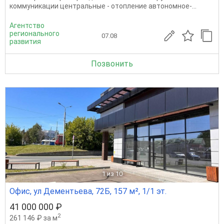
коммуникации центральные - отопление автономное-...
Агентство
регионального
07.08
развития
Позвонить
1
из 10
Офис, ул Дементьева, 72Б, 157 м², 1/1 эт.
41 000 000 ₽
2
261 146 ₽ за м