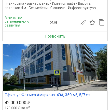
планировка - Бизнес центр - Имеется лифт - Высота
потолков 4 м - Без мебели - С окнами - Инфраструктура:...
Агентство
регионального
07.08
развития
Позвонить
1
из 5
Офис, ул Фатыха Амирхана, 40А, 350 м², 5/7 эт.
42 000 000 ₽
2
120 000 ₽ за м