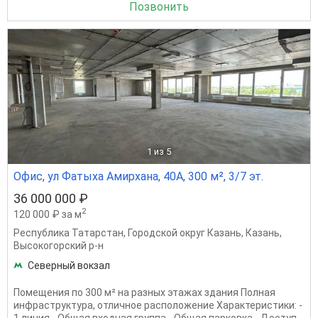
Позвонить
1
из 5
Офис, ул Фатыха Амирхана, 40А, 300 м², 3/7 эт.
36 000 000 ₽
2
120 000 ₽ за м
Республика Татарстан
,
Городской округ Казань
,
Казань
,
Высокогорский р-н
Северный вокзал
Помещения по 300 м² на разных этажах здания Полная
инфраструктура, отличное расположение Характеристики: -