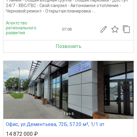
1 линия - Общая входная группа - Общая парковка - Доступ
24/7 - ХВС/ГВС - Свой санузел - Автономное отопление -
Черновой ремонт - Открытая планировка -...
Агентство
регионального
07.08
развития
Позвонить
1
из 6
Офис, ул Дементьева, 72Б, 57.20 м², 1/1 эт.
14 872 000 ₽