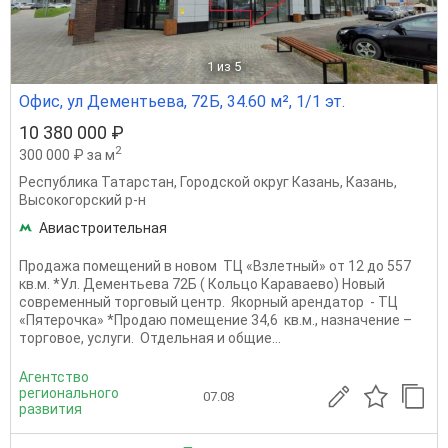
1
из 5
Офис, ул Дементьева, 72Б, 34.60 м², 1/1 эт.
10 380 000 ₽
2
300 000 ₽ за м
Республика Татарстан
,
Городской округ Казань
,
Казань
,
Высокогорский р-н
Авиастроительная
Продажа помещений в новом ТЦ «Взлетный» от 12 до 557
кв.м. *Ул. Дементьева 72Б ( Кольцо Караваево) Новый
современный торговый центр. Якорный арендатор - ТЦ
«Пятерочка» *Продаю помещение 34,6 кв.м., назначение –
торговое, услуги. Отдельная и общие...
Агентство
регионального
07.08
развития