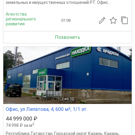
земельных и имущественных отношений РТ. Офис...
Агентство
регионального
07.08
развития
Позвонить
1
из 10
Офис, ул Липатова, 4, 600 м², 1/1 эт.
44 999 000 ₽
2
74 998 ₽ за м
Республика Татарстан
,
Городской округ Казань
,
Казань
,