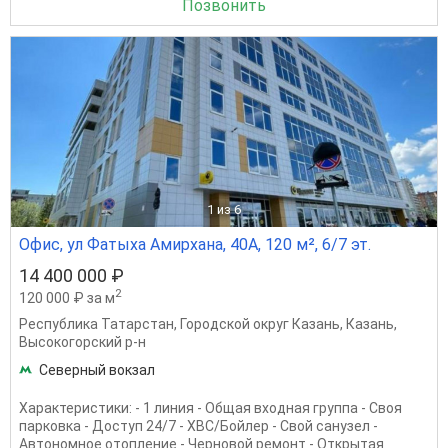
Позвонить
1
из 6
Офис, ул Фатыха Амирхана, 40А, 120 м², 6/7 эт.
14 400 000 ₽
2
120 000 ₽ за м
Республика Татарстан
,
Городской округ Казань
,
Казань
,
Высокогорский р-н
Северный вокзал
Характеристики: - 1 линия - Общая входная группа - Своя
парковка - Доступ 24/7 - ХВС/Бойлер - Свой санузел -
Автономное отопление - Черновой ремонт - Открытая