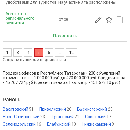
удобствами для туристов. На участке 3 га расположены...
Агентство
регионального
07.08
развития
Позвонить
1
3
4
5
6
...
12
Сохранить поиск и подписаться
Продажа офисов в Республике Татарстан - 238 объявлений
стоимостью от 1 000 000 руб до 420 000 000 руб. Средняя цена
- 45 767 724 руб (средняя цена за 1 кв. метр - 151 673.10 руб)
Районы
Вахитовский
51
Приволжский
26
Высокогорский
25
Ново-Савиновский
23
Тукаевский
21
Советский
17
Зеленодольский
16
Елабужский
13
Нижнекамский
9