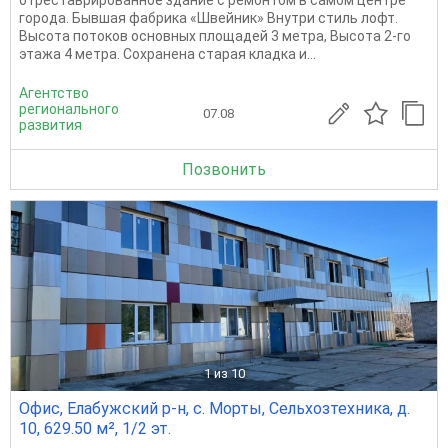
отреставрированное здание с ремонтом в самом центре
города. Бывшая фабрика «Швейник» Внутри стиль лофт.
Высота потоков основных площадей 3 метра, Высота 2-го
этажа 4 метра. Сохранена старая кладка и...
Агентство
регионального
07.08
развития
Позвонить
1
из 10
Офис, Елабужский р-н, с. Морты, Сельхозтехника, д.
10, 629.50 м², 1/2 эт.