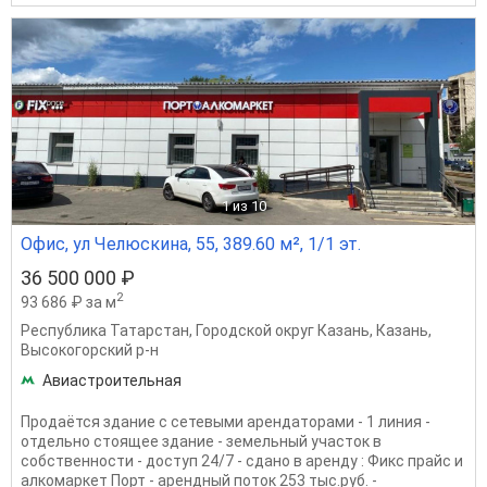
1
из 10
Офис, ул Челюскина, 55, 389.60 м², 1/1 эт.
36 500 000 ₽
2
93 686 ₽ за м
Республика Татарстан
,
Городской округ Казань
,
Казань
,
Высокогорский р-н
Авиастроительная
Продаётся здание с сетевыми арендаторами - 1 линия -
отдельно стоящее здание - земельный участок в
собственности - доступ 24/7 - сдано в аренду : Фикс прайс и
алкомаркет Порт - арендный поток 253 тыс.руб. -