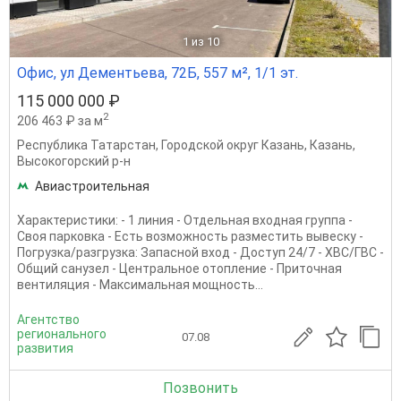
1
из 10
Офис, ул Дементьева, 72Б, 557 м², 1/1 эт.
115 000 000 ₽
2
206 463 ₽ за м
Республика Татарстан
,
Городской округ Казань
,
Казань
,
Высокогорский р-н
Авиастроительная
Характеристики: - 1 линия - Отдельная входная группа -
Своя парковка - Есть возможность разместить вывеску -
Погрузка/разгрузка: Запасной вход - Доступ 24/7 - ХВС/ГВС -
Общий санузел - Центральное отопление - Приточная
вентиляция - Максимальная мощность...
Агентство
регионального
07.08
развития
Позвонить