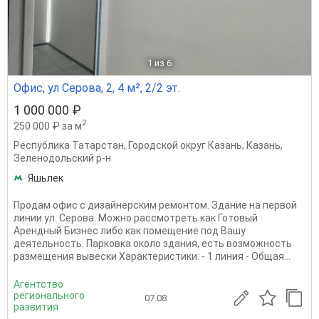
1
из 6
Офис, ул Серова, 2, 4 м², 2/2 эт.
1 000 000 ₽
2
250 000 ₽ за м
Республика Татарстан
,
Городской округ Казань
,
Казань
,
Зеленодольский р-н
Яшьлек
Продам офис с дизайнерским ремонтом. Здание на первой
линии ул. Серова. Можно рассмотреть как Готовый
Арендный Бизнес либо как помещение под Вашу
деятельность. Парковка около здания, есть возможность
размещения вывески Характеристики: - 1 линия - Общая...
Агентство
регионального
07.08
развития