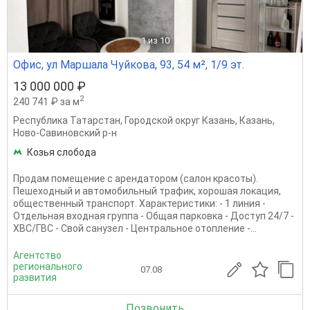
1
из 10
Офис, ул Маршала Чуйкова, 93, 54 м², 1/9 эт.
13 000 000 ₽
2
240 741 ₽ за м
Республика Татарстан
,
Городской округ Казань
,
Казань
,
Ново-Савиновский р-н
Козья слобода
Продам помещение с арендатором (салон красоты).
Пешеходный и автомобильный трафик, хорошая локация,
общественный транспорт. Характеристики: - 1 линия -
Отдельная входная группа - Общая парковка - Доступ 24/7 -
ХВС/ГВС - Свой санузел - Центральное отопление -...
Агентство
регионального
07.08
развития
Позвонить