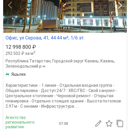
1
из 6
Офис, ул Серова, 41, 44.44 м², 1/6 эт.
12 998 800 ₽
2
292 502 ₽ за м
Республика Татарстан
,
Городской округ Казань
,
Казань
,
Зеленодольский р-н
Яшьлек
Характеристики: - 1 линия - Отдельная входная группа -
Общая парковка - Доступ 24/7 - ХВС/ГВС - Свой санузел -
Центральное отопление - Черновой ремонт - Открытая
планировка - Отдельно стоящее здание - Высота потолков
2.97 м - С окнами - Инфраструктура:...
Агентство
регионального
07.08
развития