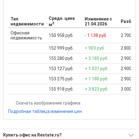
Средн. цена
Тип
Изменение с
Разброс
2
недвижимости
21.04.2026
м
Офисная
150 958 руб.
- 1 138 руб.
2 700 000
недвижимость
152 999 руб.
+ 903 руб.
2 800 000
155 280 руб.
+ 3 185 руб.
2 900 000
153 127 руб.
+ 1 031 руб.
2 900 000
153 275 руб.
+ 1 180 руб.
2 900 000
155 918 руб.
+ 3 823 руб.
3 000 000
Скачать изображение графика
Подробная таблица изменения цен
Купить офис на Restate.ru?