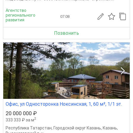
Агентство
регионального
07.08
развития
Позвонить
1
из 10
Офис, ул Односторонка Ноксинская, 1, 60 м², 1/1 эт.
20 000 000 ₽
2
333 333 ₽ за м
Республика Татарстан
,
Городской округ Казань
,
Казань
,