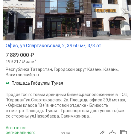
1
из 7
Офис, ул Спартаковская, 2, 39.60 м², 3/3 эт.
7 889 000 ₽
2
199 217 ₽ за м
Республика Татарстан
,
Городской округ Казань
,
Казань
,
Вахитовский р-н
Площадь Габдуллы Тукая
Продается готовый арендный бизнес,расположенные в ТОЦ
"Караван"ул.Спартаковская, 2а. Площадь офиса 39,6 мэтаж,
- Офисы класса "В+"в чистовой отделке - Близость
ст.метро Площадь Тукая - Транспортная доступность(как
со стороны ул.Назарбаева, Салимжанова,...
Агентство
регионального
07.08