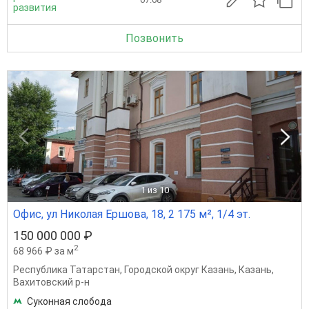
развития
Позвонить
1
из 10
Офис, ул Николая Ершова, 18, 2 175 м², 1/4 эт.
150 000 000 ₽
2
68 966 ₽ за м
Республика Татарстан
,
Городской округ Казань
,
Казань
,
Вахитовский р-н
Суконная слобода