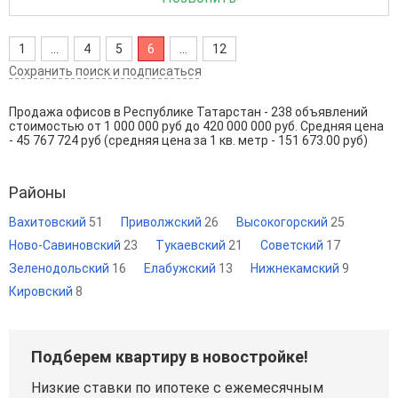
1
...
4
5
6
...
12
Сохранить поиск и подписаться
Продажа офисов в Республике Татарстан - 238 объявлений
стоимостью от 1 000 000 руб до 420 000 000 руб. Средняя цена
- 45 767 724 руб (средняя цена за 1 кв. метр - 151 673.00 руб)
Районы
Вахитовский
51
Приволжский
26
Высокогорский
25
Ново-Савиновский
23
Тукаевский
21
Советский
17
Зеленодольский
16
Елабужский
13
Нижнекамский
9
Кировский
8
Подберем квартиру в новостройке!
Низкие ставки по ипотеке с ежемесячным