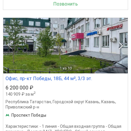
Позвонить
1
из 10
Офис, пр-кт Победы, 18Б, 44 м², 3/3 эт.
6 200 000 ₽
2
140 909 ₽ за м
Республика Татарстан
,
Городской округ Казань
,
Казань
,
Приволжский р-н
Проспект Победы
Характеристики: - 1 линия - Общая входная группа - Общая