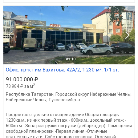
1
из 10
Офис, пр-кт им Вахитова, 42А/2, 1 230 м², 1/1 эт.
91 000 000 ₽
2
73 984 ₽ за м
Республика Татарстан
,
Городской округ Набережные Челны
,
Набережные Челны
,
Тукаевский р-н
Продается отдельно стоящее здание Общая площадь
1230кв.м., из них первый этаж - 600кв.м., цокольный этаж -
600кв.м. -Зона разгрузки-погрузки (дебаркадер) -Помещения
свободной планировки -Первая линия -Отличные
подъездные пути -Собственная парковка -Огромный...