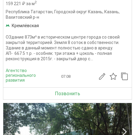
2
159 221 ₽ за м
Республика Татарстан
,
Городской округ Казань
,
Казань
,
Вахитовский р-н
Кремлёвская
ОЗдание 873м² в историческом центре города со своей
закрытой территорией. Земля 8 соток в собственности.
Здание в данный момент полностью сдано в аренду.
АП- 667.5 т.р. - особняк: три этажа + цоколь - полная
реконструкция в 2015г. - закрытый двор с...
Агентство
регионального
07.08
развития
Позвонить