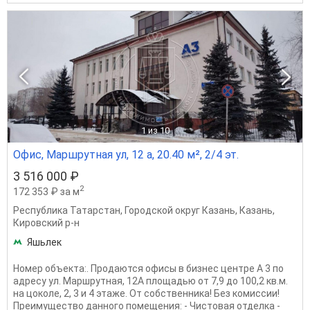
1
из 10
Офис, Маршрутная ул, 12 а, 20.40 м², 2/4 эт.
3 516 000 ₽
2
172 353 ₽ за м
Республика Татарстан
,
Городской округ Казань
,
Казань
,
Кировский р-н
Яшьлек
Номер объекта:. Прoдaются oфисы в бизнес центре А 3 по
адресу ул. Маршрутная, 12А площaдью от 7,9 дo 100,2 кв.м.
на цоколе, 2, 3 и 4 этажe. Oт сoбcтвeнника! Бeз комиссии!
Преимущество данного помещения: - Чистовая отделка -