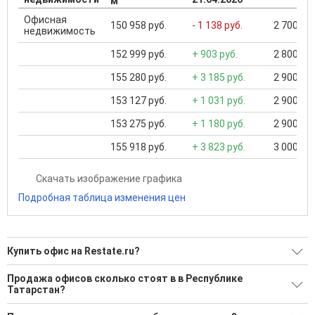
м
Офисная
150 958 руб.
- 1 138 руб.
2 700 000
недвижимость
152 999 руб.
+ 903 руб.
2 800 000
155 280 руб.
+ 3 185 руб.
2 900 000
153 127 руб.
+ 1 031 руб.
2 900 000
153 275 руб.
+ 1 180 руб.
2 900 000
155 918 руб.
+ 3 823 руб.
3 000 000
Скачать изображение графика
Подробная таблица изменения цен
Купить офис на Restate.ru?
Ищите, как Купить офис?
Продажа офисов сколько стоят в в Республике
Татарстан?
238 актуальных и проверенных объявлений
Минимальная цена: 1 000 000 Р. Максимальная цена: 420