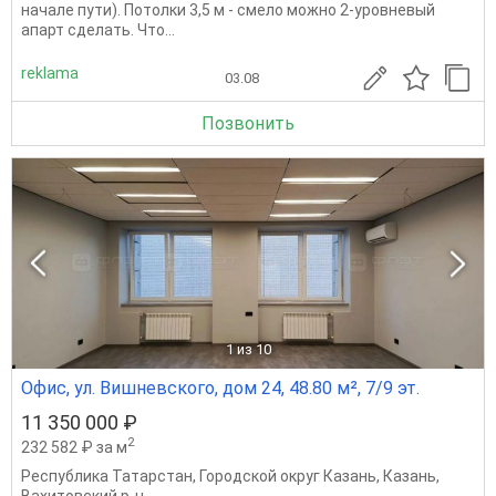
начале пути). Потолки 3,5 м - смело можно 2-уровневый
апарт сделать. Что...
reklama
03.08
Позвонить
1
из 10
Офис, ул. Вишневского, дом 24, 48.80 м², 7/9 эт.
11 350 000 ₽
2
232 582 ₽ за м
Республика Татарстан
,
Городской округ Казань
,
Казань
,