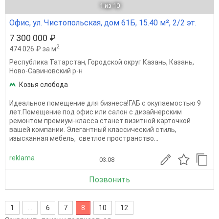
1
из 10
Офис, ул. Чистопольская, дом 61Б, 15.40 м², 2/2 эт.
7 300 000 ₽
2
474 026 ₽ за м
Республика Татарстан
,
Городской округ Казань
,
Казань
,
Ново-Савиновский р-н
Козья слобода
Идеальное помещение для бизнеса!ГАБ с окупаемостью 9
лет.Помещение под офис или салон с дизайнерским
ремонтом премиум-класса станет визитной карточкой
вашей компании. Элегантный классический стиль,
изысканная мебель, светлое пространство...
reklama
03.08
Позвонить
1
...
6
7
8
10
12