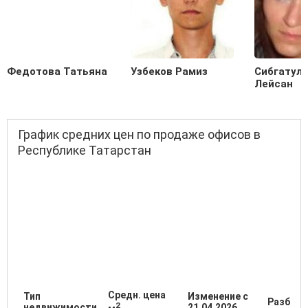
Федотова Татьяна
Узбеков Рамиз
Сибгатул
Лейсан
График средних цен по продаже офисов в
Республике Татарстан
Средн. цена
Тип
Изменение с
Разброс
2
недвижимости
21.04.2026