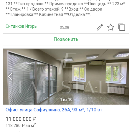
131 **Тип продажи:** Прямая продажа **Площадь:** 223 м²
**Этаж:** 1 / Всего этажей: 9 **Вход:** Со двора
**Планировка:** Кабинетная **Отделка:**...
Ситдиков Игорь
05.08
Позвонить
1
из 10
Офис, улица Сафиуллина, 26А, 93 м², 1/10 эт.
11 000 000 ₽
2
118 280 ₽ за м