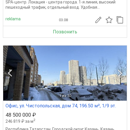
SPA-центр. Локация - центра города. 1-я линия, высокий
пешеходный трафик, отдельный вход. Удобная...
reklama
03.08
Позвонить
1
из 10
Офис, ул. Чистопольская, дом 74, 196.50 м², 1/9 эт.
48 500 000 ₽
2
246 819 ₽ за м
Республика Татарстан
,
Городской округ Казань
,
Казань
,