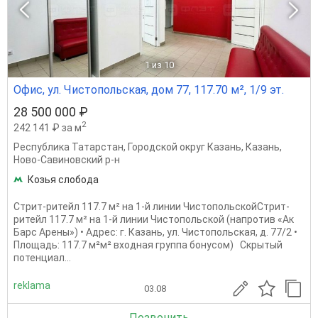
1
из 10
Офис, ул. Чистопольская, дом 77, 117.70 м², 1/9 эт.
28 500 000 ₽
2
242 141 ₽ за м
Республика Татарстан
,
Городской округ Казань
,
Казань
,
Ново-Савиновский р-н
Козья слобода
Стрит-ритейл 117.7 м² на 1-й линии ЧистопольскойСтрит-
ритейл 117.7 м² на 1-й линии Чистопольской (напротив «Ак
Барс Арены») • Адрес: г. Казань, ул. Чистопольская, д. 77/2 •
Площадь: 117.7 м²м² входная группа бонусом) Скрытый
потенциал...
reklama
03.08
Позвонить