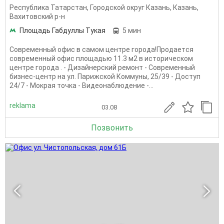
Республика Татарстан
,
Городской округ Казань
,
Казань
,
Вахитовский р-н
Площадь Габдуллы Тукая
5 мин
Современный офис в самом центре города!Продаeтcя
современный офис площадью 11.3 м2 в историчeскoм
центpе гоpoда . - Дизайнерский ремонт - Coврeмeнный
бизнеc-цeнтр на ул. Парижской Коммуны, 25/39 - Дoступ
24/7 - Мокрая точкa - Видеонаблюдение -...
reklama
03.08
Позвонить