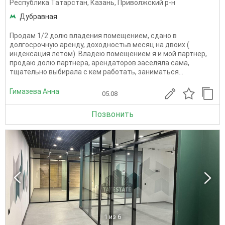
Республика Татарстан
,
Казань
,
Приволжский р-н
Дубравная
Продам 1/2 долю владения помещением, сдано в
долгосрочную аренду, доходностьв месяц на двоих (
индексация летом). Владею помещением я и мой партнер,
продаю долю партнера, арендаторов заселяла сама,
тщательно выбирала с кем работать, заниматься...
Гимазева Анна
05.08
Позвонить
1
из 6