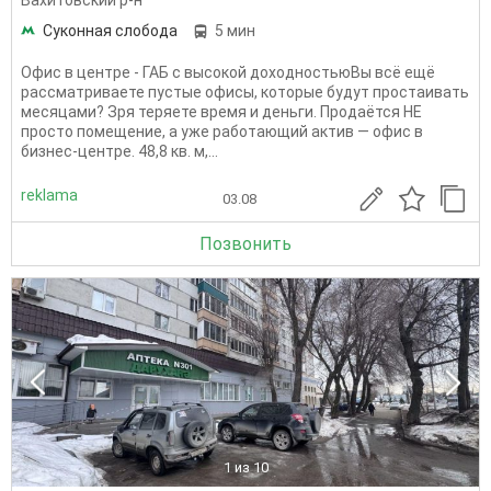
Вахитовский р-н
Суконная слобода
5 мин
Офис в центре - ГАБ с высокой доходностьюВы всё ещё
рассматриваете пустые офисы, которые будут простаивать
месяцами? Зря теряете время и деньги. Продаётся НЕ
просто помещение, а уже работающий актив — офис в
бизнес-центре. 48,8 кв. м,...
reklama
03.08
Позвонить
1
из 10