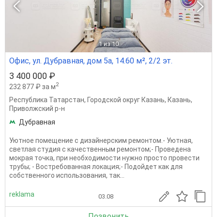
1
из 10
Офис, ул. Дубравная, дом 5а, 14.60 м², 2/2 эт.
3 400 000 ₽
2
232 877 ₽ за м
Республика Татарстан
,
Городской округ Казань
,
Казань
,
Приволжский р-н
Дубравная
Уютное помещение с дизайнерским ремонтом.- Уютная,
светлая студия с качественным ремонтом;- Проведена
мокрая точка, при необходимости нужно просто провести
трубы; - Востребованная локация;- Подойдет как для
собственного использования, так...
reklama
03.08
Позвонить