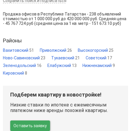
Сохранить поиск и подписаться
Продажа офисов в Республике Татарстан - 238 объявлений
стоимостью от 1 000 000 руб до 420 000 000 руб. Средняя цена
- 45 767 724 руб (средняя цена за 1 кв. метр - 151 673.10 руб)
Районы
Вахитовский
51
Приволжский
26
Высокогорский
25
Ново-Савиновский
23
Тукаевский
21
Советский
17
Зеленодольский
16
Елабужский
13
Нижнекамский
9
Кировский
8
Подберем квартиру в новостройке!
Низкие ставки по ипотеке с ежемесячным
платежом ниже аренды похожей квартиры.
Оставить заявку