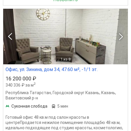
1
из 8
Офис, ул. Зинина, дом 34, 47.60 м², -1/1 эт.
16 200 000 ₽
2
340 336 ₽ за м
Республика Татарстан
,
Городской округ Казань
,
Казань
,
Вахитовский р-н
Суконная слобода
5 мин
Готовый офис 48 кв.м под салон красоты в
центреПродается нежилое помещение площадбю 48 кв.м,
идеально подходящее под студию красоты, косметологию,