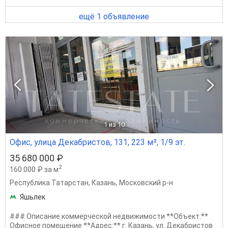
ещё 1 объявление
1
из 10
Офис, улица Декабристов, 131, 223 м², 1/9 эт.
35 680 000 ₽
2
160 000 ₽ за м
Республика Татарстан
,
Казань
,
Московский р-н
Яшьлек
### Описание коммерческой недвижимости **Объект:**
Офисное помещение **Адрес:** г. Казань, ул. Декабристов