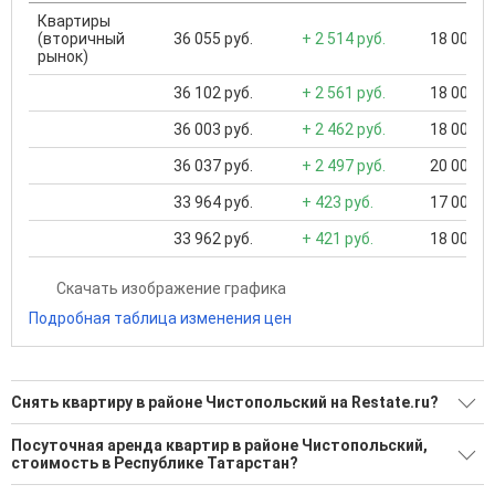
Квартиры
(вторичный
36 055 руб.
+ 2 514 руб.
18 000 ..
рынок)
36 102 руб.
+ 2 561 руб.
18 000 ..
36 003 руб.
+ 2 462 руб.
18 000 ..
36 037 руб.
+ 2 497 руб.
20 000 ..
33 964 руб.
+ 423 руб.
17 000 ..
33 962 руб.
+ 421 руб.
18 000 ..
Скачать изображение графика
Подробная таблица изменения цен
Снять квартиру в районе Чистопольский на Restate.ru?
Поможем Снять квартиру в районе Чистопольский?
Посуточная аренда квартир в районе Чистопольский,
стоимость в Республике Татарстан?
1 актуальное и проверенное объявление