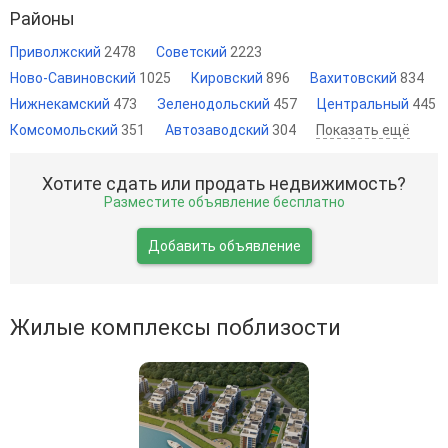
Районы
Приволжский
2478
Советский
2223
Ново-Савиновский
1025
Кировский
896
Вахитовский
834
Нижнекамский
473
Зеленодольский
457
Центральный
445
Комсомольский
351
Автозаводский
304
Показать ещё
Хотите сдать или продать недвижимость?
Разместите объявление бесплатно
Добавить объявление
Жилые комплексы поблизости