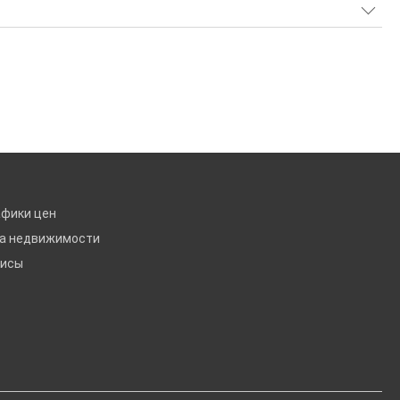
афики цен
ка недвижимости
висы