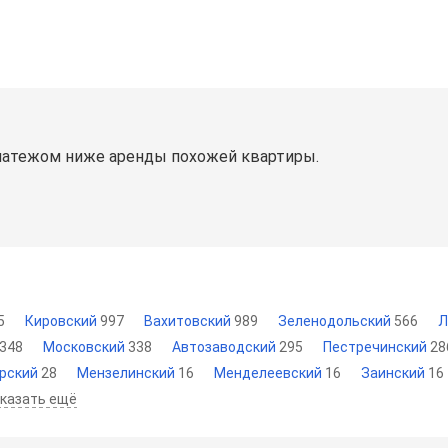
латежом ниже аренды похожей квартиры.
5
Кировский
997
Вахитовский
989
Зеленодольский
566
Л
348
Московский
338
Автозаводский
295
Пестречинский
28
рский
28
Мензелинский
16
Менделеевский
16
Заинский
16
казать ещё