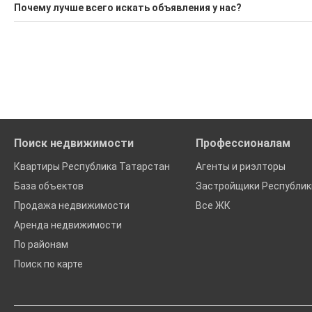
Поможем Снять квартиру в районе Сабинский?
Почему лучше всего искать объявления у нас?
Воспользуйтесь нашим поиском по новостройкам, для под
Все объявления проверены и проходят строгую модераци
'Сохраните результаты поиска и возвращайтесь к нему, ког
Удобный поиск, есть подписка на новые объявления
Помогаем с подбором выгодных ипотечных программ в бан
Поиск недвижимости
Профессионалам
Квартиры Республика Татарстан
Агенты и риэлторы
База объектов
Застройщики Республик
Продажа недвижимости
Все ЖК
Аренда недвижимости
По районам
Поиск по карте