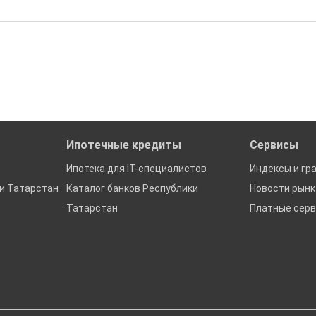
бора подходящего вам варианта
ю
да это будет нужно'
ках в Республике Татарстан
Ипотечные кредиты
Сервисы
Ипотека для IT-специалистов
Индексы и гр
и Татарстан
Каталог банков Республики
Новости рын
Татарстан
Платные сер