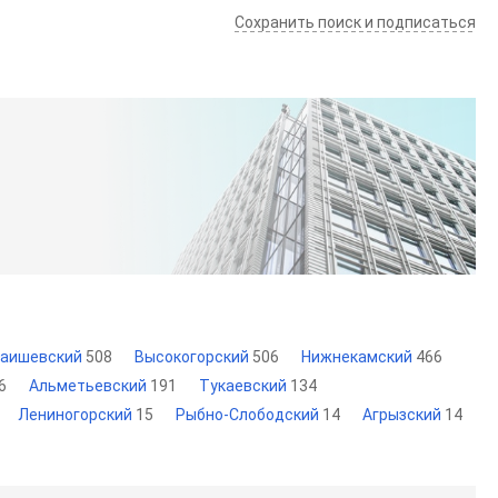
Сохранить поиск и подписаться
аишевский
508
Высокогорский
506
Нижнекамский
466
6
Альметьевский
191
Тукаевский
134
Лениногорский
15
Рыбно-Слободский
14
Агрызский
14