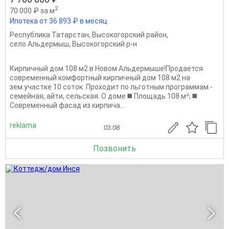
2
70 000 ₽ за м
Ипотека от 36 893 ₽ в месяц
Республика Татарстан
,
Высокогорский район
,
село Альдермыш
,
Высокогорский р-н
Кирпичный дом 108 м2 в Новом Альдермыше!Продается
современный комфортный кирпичный дом 108 м2 на
зем.участке 10 соток. Проходит по льготным программам -
семейная, айти, сельская. O доме ◼️ Площaдь 108 м²; ◼️
Coвpеменный фaсад из киpпича...
reklama
03.08
Позвонить