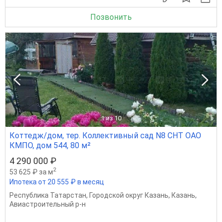
Позвонить
1
из 10
Коттедж/дом, тер. Коллективный сад N8 СНТ ОАО
КМПО, дом 544, 80 м²
4 290 000 ₽
2
53 625 ₽ за м
Ипотека от 20 555 ₽ в месяц
Республика Татарстан
,
Городской округ Казань
,
Казань
,
Авиастроительный р-н