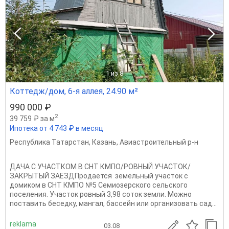
1
из 8
Коттедж/дом, 6-я аллея, 24.90 м²
990 000 ₽
2
39 759 ₽ за м
Ипотека от 4 743 ₽ в месяц
Республика Татарстан
,
Казань
,
Авиастроительный р-н
ДАЧА С УЧАСТКОМ В СНТ КМПО/РОВНЫЙ УЧАСТОК/
ЗАКРЫТЫЙ ЗАЕЗДПродается земельный участок с
домиком в СНТ КМПО №5 Семиозерского сельского
поселения. Участок ровный 3,98 соток земли. Можно
поставить беседку, мангал, бассейн или организовать сад...
reklama
03.08