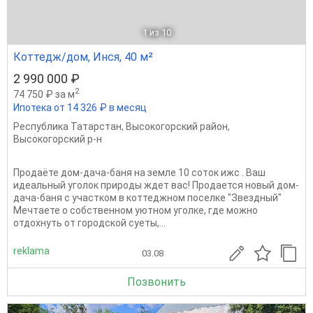
1
из 10
Коттедж/дом, Инся, 40 м²
2 990 000 ₽
2
74 750 ₽ за м
Ипотека от 14 326 ₽ в месяц
Республика Татарстан
,
Высокогорский район
,
Высокогорский р-н
Продаёте дом-дача-баня на земле 10 соток ижс . Ваш
идеальный уголок природы ждет вас! Продается новый дом-
дача-баня с участком в коттеджном поселке "Звездный"
Мечтаете о собственном уютном уголке, где можно
отдохнуть от городской суеты,...
reklama
03.08
Позвонить