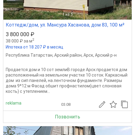
1
из 5
Коттедж/дом, ул. Мансура Хасанова, дом 83, 100 м²
3 800 000 ₽
2
38 000 ₽ за м
Ипотека от 18 207 ₽ в месяц
Республика Татарстан
,
Арский район
,
Арск
,
Арский р-н
Продается дом и 10 сот землиВ городе Арск продается дом
расположенный на земельном участке 10 соток. Каркасный
дом из сип панелей, на ленточном фундаменте. Размеры
дома 9*12 м Фасад обшит профнастилом(цвет слоновая
кость) с утеплением...
reklama
03.08
Позвонить