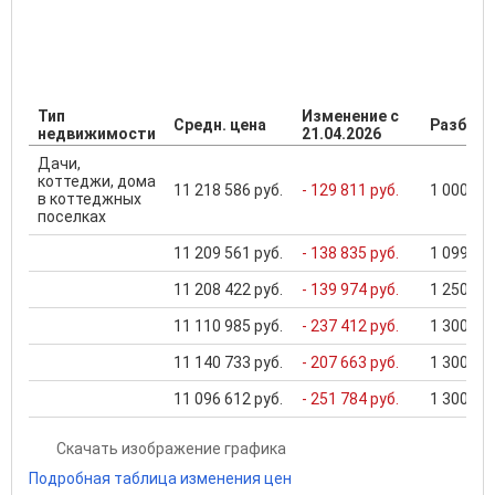
Тип
Изменение с
Средн. цена
Разброс
недвижимости
21.04.2026
Дачи,
коттеджи, дома
11 218 586 руб.
- 129 811 руб.
1 000 000
в коттеджных
поселках
11 209 561 руб.
- 138 835 руб.
1 099 000
11 208 422 руб.
- 139 974 руб.
1 250 000
11 110 985 руб.
- 237 412 руб.
1 300 000
11 140 733 руб.
- 207 663 руб.
1 300 000
11 096 612 руб.
- 251 784 руб.
1 300 000
Скачать изображение графика
Подробная таблица изменения цен