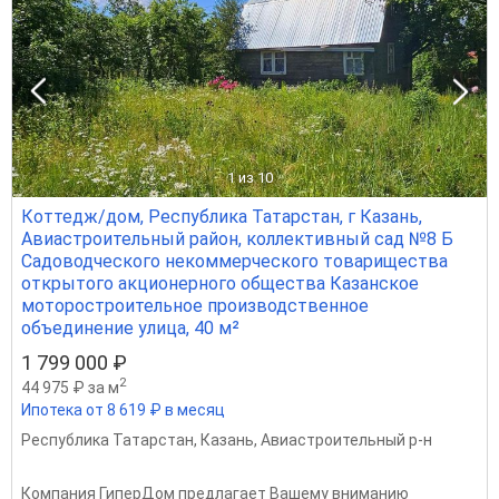
1
из 10
Коттедж/дом, Республика Татарстан, г Казань,
Авиастроительный район, коллективный сад №8 Б
Садоводческого некоммерческого товарищества
открытого акционерного общества Казанское
моторостроительное производственное
объединение улица, 40 м²
1 799 000 ₽
2
44 975 ₽ за м
Ипотека от 8 619 ₽ в месяц
Республика Татарстан
,
Казань
,
Авиастроительный р-н
Компания ГиперДом предлагает Вашему вниманию