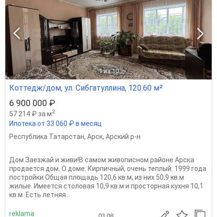
1
из 10
Коттедж/дом, ул. Сибгатуллина, 120.60 м²
6 900 000 ₽
2
57 214 ₽ за м
Ипотека от 33 060 ₽ в месяц
Республика Татарстан
,
Арск
,
Арский р-н
Дом Заезжай и живи!В самом живописном районе Арска
продается дом. О доме: Кирпичный, очень теплый. 1999 года
постройки Общая площадь 120,6 кв.м, из них 50,9 кв.м
жилые. Имеется столовая 10,9 кв.м и просторная кухня 10,1
кв.м. Есть летняя...
reklama
03.08