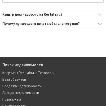
Купить дом недорого на Restate.ru?
Ищите, как Купить дом недорого?
Почему лучше всего искать объявления у нас?
1 актуальное и проверенное объявление
Все объявления проверены и проходят строгую
модерацию
Воспользуйтесь нашим поиском по новостройкам, для
подбора подходящего вам варианта
Удобный поиск, есть подписка на новые объявления
'Сохраните результаты поиска и возвращайтесь к нему,
Помогаем с подбором выгодных ипотечных программ в
когда это будет нужно'
банках в Атнинском районе
Поиск недвижимости
Квартиры Республика Татарстан
База объектов
Продажа недвижимости
Аренда недвижимости
По районам