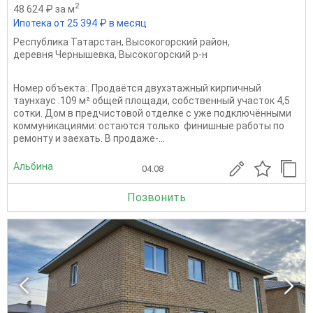
2
48 624 ₽ за м
Ипотека от 25 394 ₽ в месяц
Республика Татарстан
,
Высокогорский район
,
деревня Чернышевка
,
Высокогорский р-н
Номер объекта:. Продаётся двухэтажный кирпичный
таунхаус .109 м² общей площади, собственный участок 4,5
сотки. Дом в предчистовой отделке с уже подключёнными
коммуникациями: остаются только финишные работы по
ремонту и заехать. В продаже-...
Альбина
04.08
Позвонить