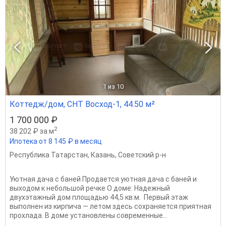
1
из 10
Коттедж/дом, СНТ Восход-1, 44.50 м²
1 700 000 ₽
2
38 202 ₽ за м
Ипотека от 8 145 ₽ в месяц
Республика Татарстан
,
Казань
,
Советский р-н
Уютная дача с баней Продается уютная дача с баней и
выходом к небольшой речке О доме: Надежный
двухэтажный дом площадью 44,5 кв.м. Первый этаж
выполнен из кирпича — летом здесь сохраняется приятная
прохлада. В доме установлены современные...