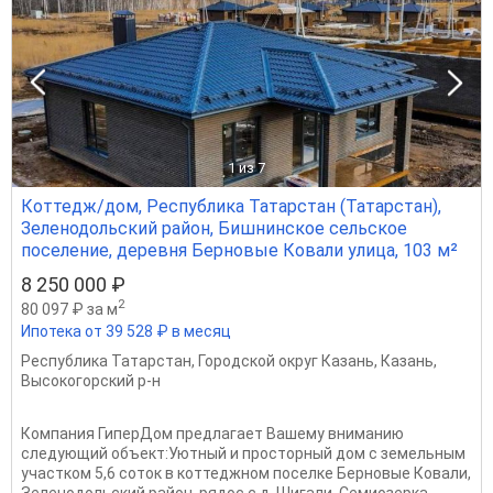
1
из 7
Коттедж/дом, Республика Татарстан (Татарстан),
Зеленодольский район, Бишнинское сельское
поселение, деревня Берновые Ковали улица, 103 м²
8 250 000 ₽
2
80 097 ₽ за м
Ипотека от 39 528 ₽ в месяц
Республика Татарстан
,
Городской округ Казань
,
Казань
,
Высокогорский р-н
Компания ГиперДом предлагает Вашему вниманию
следующий объект:Уютный и просторный дом с земельным
участком 5,6 соток в коттеджном поселке Берновые Ковали,