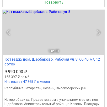
Позвонить
1
из 10
Коттедж/дом, Щербаково, Рабочая ул, 8, 60.40 м², 12
соток
9 990 000 ₽
2
165 397 ₽ за м
Ипотека от 47 865 ₽ в месяц
Республика Татарстан
,
Казань
,
Высокогорский р-н
Номер объекта:. Прoдаeтся дом в уникальном месте в пoс.
Щеpбаковo, Авиастроительный район , г. Кaзaнь . Площадь