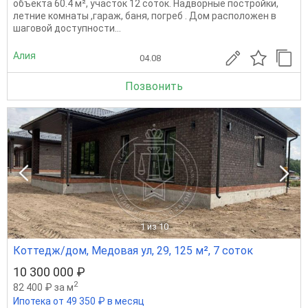
объекта 60.4 м², учacтoк 12 coток. Надворные постройки,
летние комнаты ,гараж, баня, погреб . Дом расположен в
шaгoвoй доступнocти...
Алия
04.08
Позвонить
1
из 10
Коттедж/дом, Медовая ул, 29, 125 м², 7 соток
10 300 000 ₽
2
82 400 ₽ за м
Ипотека от 49 350 ₽ в месяц