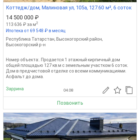
Коттедж/дом, Малиновая ул, 105а, 127.60 м², 6 соток
14 500 000 ₽
2
113 636 ₽ за м
Ипотека от 69 548 ₽ в месяц
Республика Татарстан
,
Высокогорский район
,
Высокогорский р-н
Номер объекта:. Продается 1 этажный кирпичный дом
общей площадью 127 кв.м с земельным участком 6 соток.
Дом в предчистовой отделке со всеми коммуникациями.
Асфальт до дома.
Заррина
04.08
Позвонить