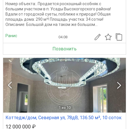
Номер объекта:. Продается роскошный особняк с
большим участком в п. Усады Высокогорского района!
Вдали от городской суеты, поближе к природе! Общая
площадь дома: 290 м²! Площадь участка: 34 сотки!
Описание: Большой дом на таком же большом...
Ранис
04.08
Позвонить
1
из 10
Коттедж/дом, Северная ул, 78дВ, 136.50 м², 10 соток
12 000 000 ₽