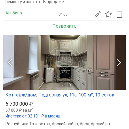
ремонту и заехать. В продаже-...
Альбина
04.08
Позвонить
1
из 10
Коттедж/дом, Подгорная ул, 11а, 100 м², 10 соток
6 700 000 ₽
2
67 000 ₽ за м
Ипотека от 32 101 ₽ в месяц
Республика Татарстан
,
Арский район
,
Арск
,
Арский р-н