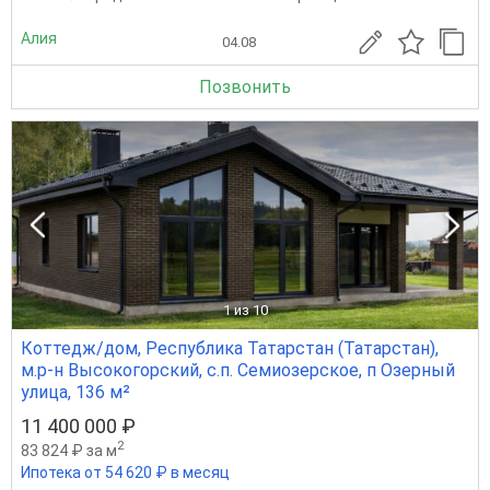
Алия
04.08
Позвонить
1
из 10
Коттедж/дом, Республика Татарстан (Татарстан),
м.р-н Высокогорский, с.п. Семиозерское, п Озерный
улица, 136 м²
11 400 000 ₽
2
83 824 ₽ за м
Ипотека от 54 620 ₽ в месяц