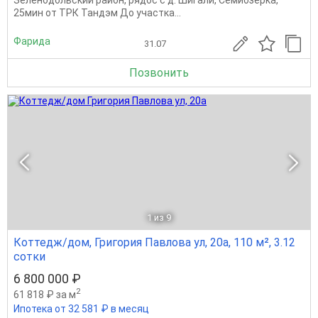
Зеленодольский район, рядос с д. Шигали, Семиозерка,
25мин от ТРК Тандэм До участка...
Фарида
31.07
Позвонить
1
из 9
Коттедж/дом, Григория Павлова ул, 20а, 110 м², 3.12
сотки
6 800 000 ₽
2
61 818 ₽ за м
Ипотека от 32 581 ₽ в месяц