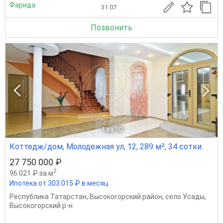
Фарида
31.07
Позвонить
1
из 10
Коттедж/дом, Молодежная ул, 12, 289 м², 34 сотки
27 750 000 ₽
2
96 021 ₽ за м
Ипотека от 303 015 ₽ в месяц
Республика Татарстан
,
Высокогорский район
,
село Усады
,
Высокогорский р-н