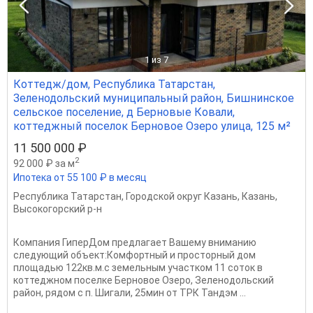
1
из 7
Коттедж/дом, Республика Татарстан,
Зеленодольский муниципальный район, Бишнинское
сельское поселение, д Берновые Ковали,
коттеджный поселок Берновое Озеро улица, 125 м²
11 500 000 ₽
2
92 000 ₽ за м
Ипотека от 55 100 ₽ в месяц
Республика Татарстан
,
Городской округ Казань
,
Казань
,
Высокогорский р-н
Компания ГиперДом предлагает Вашему вниманию
следующий объект:Комфортный и просторный дом
площадью 122кв.м.с земельным участком 11 соток в
коттеджном поселке Берновое Озеро, Зеленодольский
район, рядом с п. Шигали, 25мин от ТРК Тандэм ...