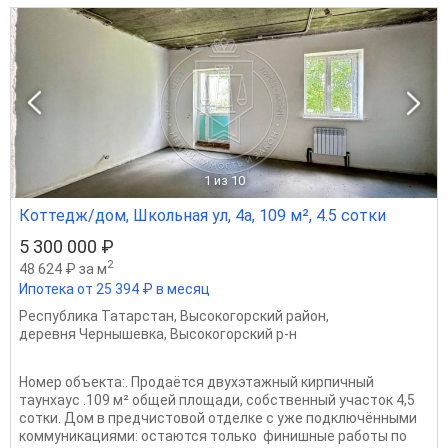
1
из 10
Коттедж/дом, Школьная ул, 4а, 109 м², 4.5 сотки
5 300 000 ₽
2
48 624 ₽ за м
Ипотека от 25 394 ₽ в месяц
Республика Татарстан
,
Высокогорский район
,
деревня Чернышевка
,
Высокогорский р-н
Номер объекта:. Продаётся двухэтажный кирпичный
таунхаус .109 м² общей площади, собственный участок 4,5
сотки. Дом в предчистовой отделке с уже подключёнными
коммуникациями: остаются только финишные работы по