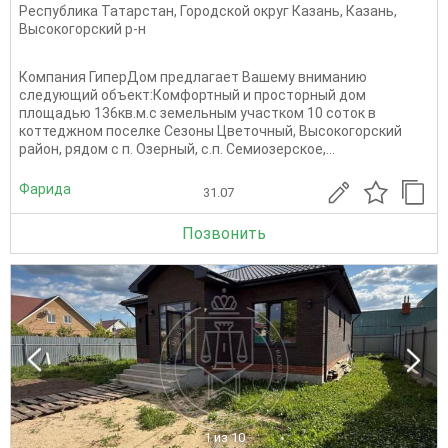
Республика Татарстан
,
Городской округ Казань
,
Казань
,
Высокогорский р-н
Компания ГиперДом предлагает Вашему вниманию
следующий объект:Комфортный и просторный дом
площадью 136кв.м.с земельным участком 10 соток в
коттеджном поселке Сезоны Цветочный, Высокогорский
район, рядом с п. Озерный, с.п. Семиозерское,...
Фарида
31.07
Позвонить
1
из 10