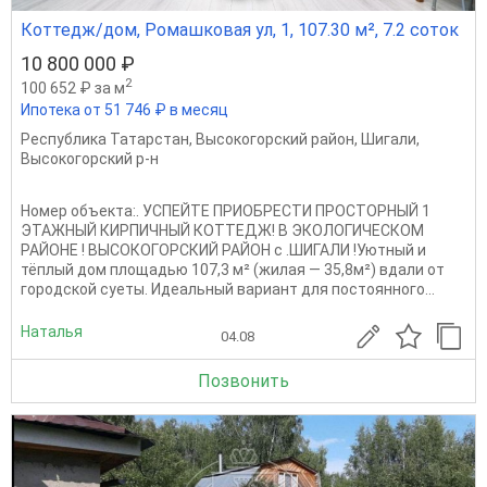
Коттедж/дом, Ромашковая ул, 1, 107.30 м², 7.2 соток
10 800 000 ₽
2
100 652 ₽ за м
Ипотека от 51 746 ₽ в месяц
Республика Татарстан
,
Высокогорский район
,
Шигали
,
Высокогорский р-н
Номер объекта:. УСПЕЙТЕ ПРИОБРЕСТИ ПРОСТОРНЫЙ 1
ЭТАЖНЫЙ КИРПИЧНЫЙ КОТТЕДЖ! В ЭКОЛОГИЧЕСКОМ
РАЙОНЕ ! ВЫСОКОГОРСКИЙ РАЙОН с .ШИГАЛИ !Уютный и
тёплый дом площадью 107,3 м² (жилая — 35,8м²) вдали от
городской суеты. Идеальный вариант для постоянного...
Наталья
04.08
Позвонить