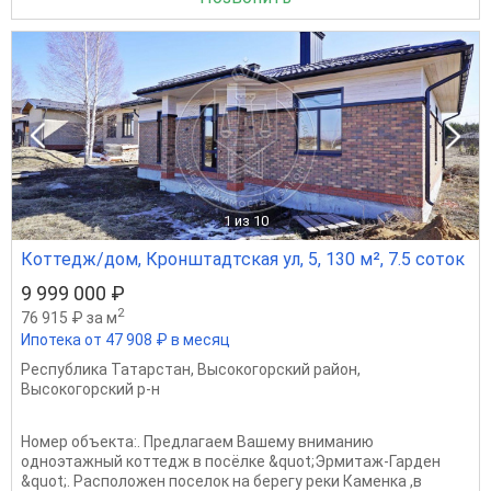
1
из 10
Коттедж/дом, Кронштадтская ул, 5, 130 м², 7.5 соток
9 999 000 ₽
2
76 915 ₽ за м
Ипотека от 47 908 ₽ в месяц
Республика Татарстан
,
Высокогорский район
,
Высокогорский р-н
Номер объекта:. Предлагаем Вашему вниманию
одноэтажный коттедж в посёлке &quot;Эрмитаж-Гарден
&quot;. Расположен поселок на берегу реки Каменка ,в