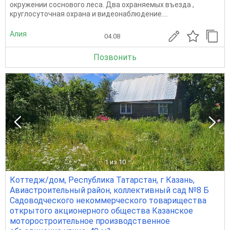
окружении соснового леса. Два охраняемых въезда ,
круглосуточная охрана и видеонаблюдение....
Алия
04.08
Позвонить
1
из 10
Коттедж/дом, Республика Татарстан, г Казань,
Авиастроительный район, коллективный сад №8 Б
Садоводческого некоммерческого товарищества
открытого акционерного общества Казанское
моторостроительное производственное