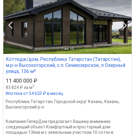
1
из 10
Коттедж/дом, Республика Татарстан (Татарстан),
м.р-н Высокогорский, с.п. Семиозерское, п Озерный
улица, 136 м²
11 400 000 ₽
2
83 824 ₽ за м
Ипотека от 54 620 ₽ в месяц
Республика Татарстан
,
Городской округ Казань
,
Казань
,
Высокогорский р-н
Компания ГиперДом предлагает Вашему вниманию
следующий объект:Комфортный и просторный дом
площадью 136кв.м.с земельным участком 10 соток в