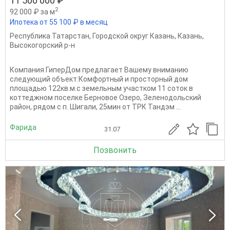
11 500 000 ₽
2
92 000 ₽ за м
Ипотека от 55 100 ₽ в месяц
Республика Татарстан
,
Городской округ Казань
,
Казань
,
Высокогорский р-н
Компания ГиперДом предлагает Вашему вниманию
следующий объект:Комфортный и просторный дом
площадью 122кв.м.с земельным участком 11 соток в
коттеджном поселке Берновое Озеро, Зеленодольский
район, рядом с п. Шигали, 25мин от ТРК Тандэм ...
Фарида
31.07
Позвонить