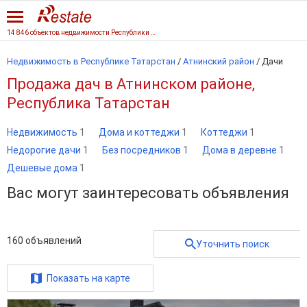
14 846 объектов недвижимости Республики Татарстан
Недвижимость в Республике Татарстан
/
Атнинский район
/
Дачи
Продажа дач в Атнинском районе,
Республика Татарстан
Недвижимость
1
Дома и коттеджи
1
Коттеджи
1
Недорогие дачи
1
Без посредников
1
Дома в деревне
1
Дешевые дома
1
Вас могут заинтересовать объявления
160
объявлений
Уточнить поиск
Показать на карте