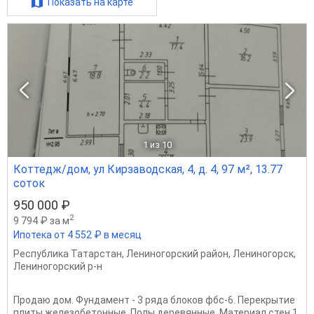
Показать на карте
1
из 10
Коттедж/дом, ул Кирзаводская, 4, д. 4, 97 м², 13.77
соток
950 000 ₽
2
9 794 ₽ за м
Ипотека от 4 552 ₽ в месяц
Республика Татарстан
,
Лениногорский район
,
Лениногорск
,
Лениногорский р-н
Продаю дом. Фундамент - 3 ряда блоков фбс-6. Перекрытие
плиты железобетонные. Полы деревянные. Материал стен 1