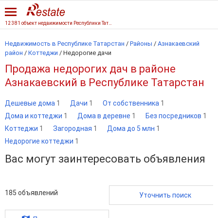
12 381 объект недвижимости Республики Татарстан
Недвижимость в Республике Татарстан
/
Районы
/
Азнакаевский
район
/
Коттеджи
/
Недорогие дачи
Продажа недорогих дач в районе
Азнакаевский в Республике Татарстан
Дешевые дома
1
Дачи
1
От собственника
1
Дома и коттеджи
1
Дома в деревне
1
Без посредников
1
Коттеджи
1
Загородная
1
Дома до 5 млн
1
Недорогие коттеджи
1
Вас могут заинтересовать объявления
185
объявлений
Уточнить поиск