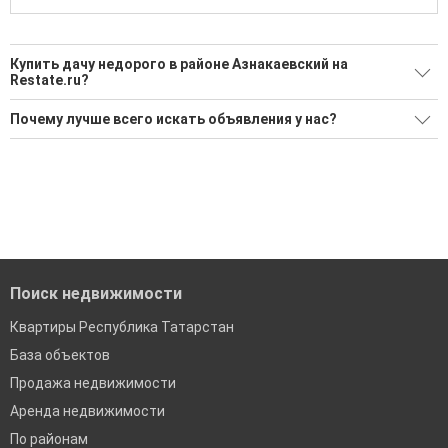
Купить дачу недорого в районе Азнакаевский на
Restate.ru?
Поможем Купить дачу недорого в районе Азнакаевский?
Почему лучше всего искать объявления у нас?
Воспользуйтесь нашим поиском по новостройкам, для
Все объявления проверены и проходят строгую
подбора подходящего вам варианта
модерацию
'Сохраните результаты поиска и возвращайтесь к нему,
Удобный поиск, есть подписка на новые объявления
когда это будет нужно'
Помогаем с подбором выгодных ипотечных программ в
банках в Республике Татарстан
Поиск недвижимости
Квартиры Республика Татарстан
База объектов
Продажа недвижимости
Аренда недвижимости
По районам