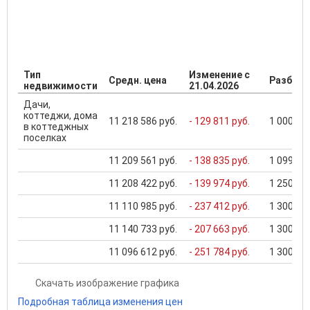
Тип
Изменение с
Средн. цена
Разброс
недвижимости
21.04.2026
Дачи,
коттеджи, дома
11 218 586 руб.
- 129 811 руб.
1 000 000
в коттеджных
поселках
11 209 561 руб.
- 138 835 руб.
1 099 000
11 208 422 руб.
- 139 974 руб.
1 250 000
11 110 985 руб.
- 237 412 руб.
1 300 000
11 140 733 руб.
- 207 663 руб.
1 300 000
11 096 612 руб.
- 251 784 руб.
1 300 000
Скачать изображение графика
Подробная таблица изменения цен