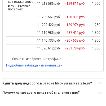
коттеджи, дома
11 218 586 руб.
- 129 811 руб.
1 000 000
в коттеджных
поселках
11 209 561 руб.
- 138 835 руб.
1 099 000
11 208 422 руб.
- 139 974 руб.
1 250 000
11 110 985 руб.
- 237 412 руб.
1 300 000
11 140 733 руб.
- 207 663 руб.
1 300 000
11 096 612 руб.
- 251 784 руб.
1 300 000
Скачать изображение графика
Подробная таблица изменения цен
Купить дачу недорого в районе Мирный на Restate.ru?
Поможем Купить дачу недорого в районе Мирный?
Почему лучше всего искать объявления у нас?
Воспользуйтесь нашим поиском по новостройкам, для
Все объявления проверены и проходят строгую
подбора подходящего вам варианта
модерацию