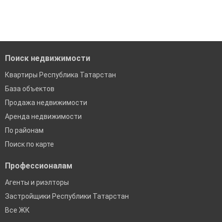
'Сохраните результаты поиска и возвращайтесь к нему,
Удобный поиск, есть подписка на новые объявления
когда это будет нужно'
Помогаем с подбором выгодных ипотечных программ в
банках в Республике Татарстан
Поиск недвижимости
Квартиры Республика Татарстан
База объектов
Продажа недвижимости
Аренда недвижимости
По районам
Поиск по карте
Профессионалам
Агенты и риэлторы
Застройщики Республики Татарстан
Все ЖК