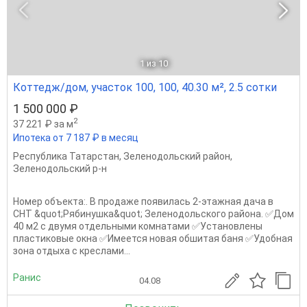
1
из 10
Коттедж/дом, участок 100, 100, 40.30 м², 2.5 сотки
1 500 000 ₽
2
37 221 ₽ за м
Ипотека от 7 187 ₽ в месяц
Республика Татарстан
,
Зеленодольский район
,
Зеленодольский р-н
Номер объекта:. В продаже появилась 2-этажная дача в
СHТ &quot;Pябинушка&quot; Зеленодольского района. ✅Дом
40 м2 с двумя отдельными комнатами ✅Установлены
пластиковые окна ✅Имеется новая обшитая баня ✅Удобная
зона отдыха с креслами...
Ранис
04.08