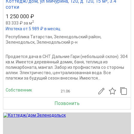
Коттедж/дом, ул Мичурина, 120, д. 120, 15 м², 3.4
сотки
1 250 000 ₽
2
83 333 ₽ за м
Ипотека от 5 989 ₽ в месяц
Республика Татарстан
,
Зеленодольский район
,
Зеленодольск
,
Зеленодольский р-н
Продается дача в СНТ Дальние Гари (небольшой склон). 304
кв.м. Имеется деревянный домик, баня, теплица из
поликарбоната, мангал. Забор из профнастила со стороны
аллеи. Электричество, централизованная вода. Все
платежи за будущий сезон внесены. Имеются...
Собственник
21.06
Позвонить