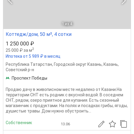
1
из 4
Коттедж/дом, 50 м², 4 сотки
1 250 000 ₽
2
25 000 ₽ за м
Ипотека от 5 989 ₽ в месяц
Республика Татарстан
,
Городской округ Казань
,
Казань
,
Советский р-н
Проспект Победы
Продаю дачу в живописном месте недалеко от Казани.На
территории СНТ есть родник с вкусной водой. В соседнем
СНТ, рядом, озеро приятное для купания. Есть сезонный
магазинчик с продуктами. На полях и посадках грибы, ягоды,
душистые травы. Дом нужно обустроить...
Собственник
13.06