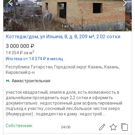
1
из 10
Коттедж/дом, ул Ильича, 8, д. 8, 209 м², 2.02 сотки
3 000 000 ₽
2
14 354 ₽ за м
Ипотека от 14 374 ₽ в месяц
Республика Татарстан
,
Городской округ Казань
,
Казань
,
Кировский р-н
Авиастроительная
участок квадратный, земля в доле, есть возможность в
дальнейшем прсоеденить еще 2,2 сотки и оформить
документально . недостроенный дом асфальтированный
подъезд к участку ,сосновый лес,большое чистое озеро
(Изумрудное) . подведен газ к дому . недострой...
Собственник
04.06