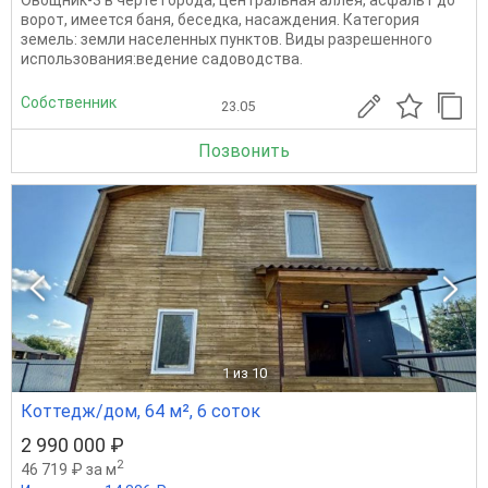
Овощник-3 в черте города, центральная аллея, асфальт до
ворот, имеется баня, беседка, насаждения. Категория
земель: земли населенных пунктов. Виды разрешенного
использования:ведение садоводства.
Собственник
23.05
Позвонить
1
из 10
Коттедж/дом, 64 м², 6 соток
2 990 000 ₽
2
46 719 ₽ за м