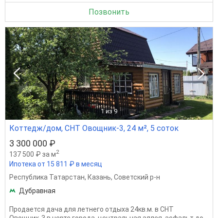
Позвонить
1
из 9
Коттедж/дом, СНТ Овощник-3, 24 м², 5 соток
3 300 000 ₽
2
137 500 ₽ за м
Ипотека от 15 811 ₽ в месяц
Республика Татарстан
,
Казань
,
Советский р-н
Дубравная
Продается дача для летнего отдыха 24кв.м. в СНТ