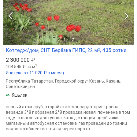
1
из 7
Коттедж/дом, СНТ Берёзка ГИПО, 22 м², 4.35 сотки
2 300 000 ₽
2
104 545 ₽ за м
Ипотека от 11 020 ₽ в месяц
Республика Татарстан
,
Городской округ Казань
,
Казань
,
Советский р-н
Яшьлек
первый этаж сруб, второй этаж мансарда. пристроена
веранда 3*8 г образная 2*8 проводка новая, поменена в том
году . в шаговых доступностях ж.д станция- дербышки,
магазины и автобусная остановка. газ проведен до границ
садового общества. въезд через ворота...