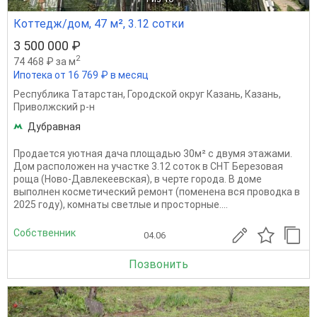
Коттедж/дом, 47 м², 3.12 сотки
3 500 000 ₽
2
74 468 ₽ за м
Ипотека от 16 769 ₽ в месяц
Республика Татарстан
,
Городской округ Казань
,
Казань
,
Приволжский р-н
Дубравная
Продается уютная дача площадью 30м² с двумя этажами.
Дом расположен на участке 3.12 соток в СНТ Березовая
роща (Ново-Давлекеевская), в черте города. В доме
выполнен косметический ремонт (поменена вся проводка в
2025 году), комнаты светлые и просторные....
Собственник
04.06
Позвонить