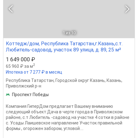
1
из 10
Коттедж/дом, Республика Татарстан,г.Казань,с.т.
Любитель-садовод, участок 89 улица, д. 89, 25 м²
1 649 000 ₽
2
65 960 ₽ за м
Ипотека от 7 277 ₽ в месяц
Республика Татарстан
,
Городской округ Казань
,
Казань
,
Приволжский р-н
Проспект Победы
Компания ГиперДом предлагает Вашему вниманию
следующий объект:Дача в черте города в Приволжском
районе, с.т Любитель -садовод на участке 4 сотки в районе
с. Усады Лаишевское направление Участок правильной
формы , огорожен забором, угловой....