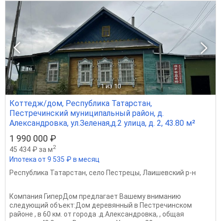
1
из 10
Коттедж/дом, Республика Татарстан,
Пестречинский муниципальный район, д.
Александровка, ул.Зеленая,д.2 улица, д. 2, 43.80 м²
1 990 000 ₽
2
45 434 ₽ за м
Ипотека от 9 535 ₽ в месяц
Республика Татарстан
,
село Пестрецы
,
Лаишевский р-н
Компания ГиперДом предлагает Вашему вниманию
следующий объект:Дом деревянный в Пестречинском
районе , в 60 км. от города .д.Александровка, , общая