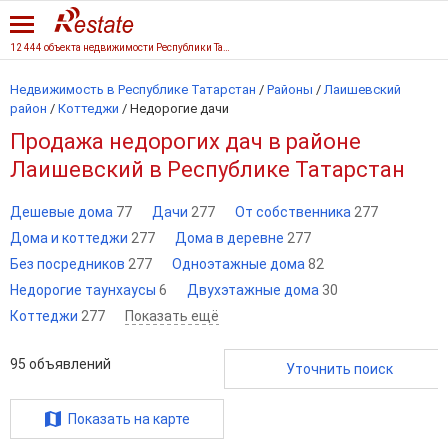
12 444 объекта недвижимости Республики Татарстан
Недвижимость в Республике Татарстан
/
Районы
/
Лаишевский
район
/
Коттеджи
/
Недорогие дачи
Продажа недорогих дач в районе
Лаишевский в Республике Татарстан
Дешевые дома
77
Дачи
277
От собственника
277
Дома и коттеджи
277
Дома в деревне
277
Без посредников
277
Одноэтажные дома
82
Недорогие таунхаусы
6
Двухэтажные дома
30
Коттеджи
277
Показать ещё
95
объявлений
Уточнить поиск
Показать на карте