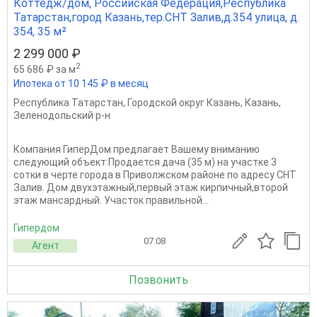
Коттедж/дом, Российская Федерация,Республика
Татарстан,город Казань,тер.СНТ Залив,д.354 улица, д.
354, 35 м²
2 299 000 ₽
2
65 686 ₽ за м
Ипотека от 10 145 ₽ в месяц
Республика Татарстан
,
Городской округ Казань
,
Казань
,
Зеленодольский р-н
Компания ГиперДом предлагает Вашему вниманию
следующий объект:Продается дача (35 м) на участке 3
сотки в черте города в Приволжском районе по адресу СНТ
Залив. Дом двухэтажный,первый этаж кирпичный,второй
этаж мансардный. Участок правильной...
Гипердом
07.08
Агент
Позвонить