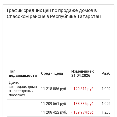
График средних цен по продаже домов в
Спасском районе в Республике Татарстан
Тип
Изменение с
Средн. цена
Разброс
недвижимости
21.04.2026
Дачи,
коттеджи, дома
11 218 586 руб.
- 129 811 руб.
1 000 000
в коттеджных
поселках
11 209 561 руб.
- 138 835 руб.
1 099 000
11 208 422 руб.
- 139 974 руб.
1 250 000