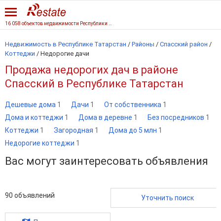
16 058 объектов недвижимости Республики Татарстан
Недвижимость в Республике Татарстан
/
Районы
/
Спасский район
/
Коттеджи
/
Недорогие дачи
Продажа недорогих дач в районе
Спасский в Республике Татарстан
Дешевые дома
1
Дачи
1
От собственника
1
Дома и коттеджи
1
Дома в деревне
1
Без посредников
1
Коттеджи
1
Загородная
1
Дома до 5 млн
1
Недорогие коттеджи
1
Вас могут заинтересовать объявления
90
объявлений
Уточнить поиск