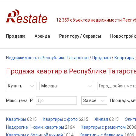
12 359 объектов недвижимости Респу
Продажа
Аренда
Риэлтору / Сервисы
Новостройк
Недвижимость в Республике Татарстан
/
Продажа
/
Квартиры
Продажа квартир в Республике Татарста
Купить
Москва
Макс цена, ₽
За всё
Площадь,
м²
Квартиры
6215
Квартиры с фото
6215
Жилая
6215
Элит
Недорогие 1-комн. квартиры
2164
Квартиры с ремонтом
200
Квартиры с большой кухней
1814
Квартиры с балконом
1606