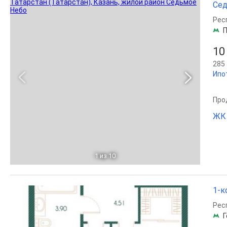
Сед
Рес
П
10
285 
Ипо
Прод
ЖК
1
из 10
1-к
Рес
Г