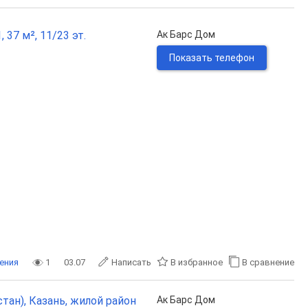
 37 м², 11/23 эт.
Ак Барс Дом
Показать телефон
ения
1
03.07
Написать
В избранное
В сравнение
тан), Казань, жилой район
Ак Барс Дом