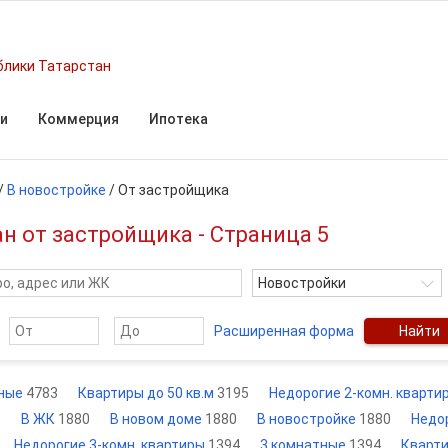
блики Татарстан
и
Коммерция
Ипотека
/
В новостройке
/
От застройщика
н от застройщика - Страница 5
Новостройки
Расширенная форма
Найти
ные
4783
Квартиры до 50 кв.м
3195
Недорогие 2-комн. кварт
6
В ЖК
1880
В новом доме
1880
В новостройке
1880
Недо
Недорогие 3-комн. квартиры
1394
3 комнатные
1394
Кварт