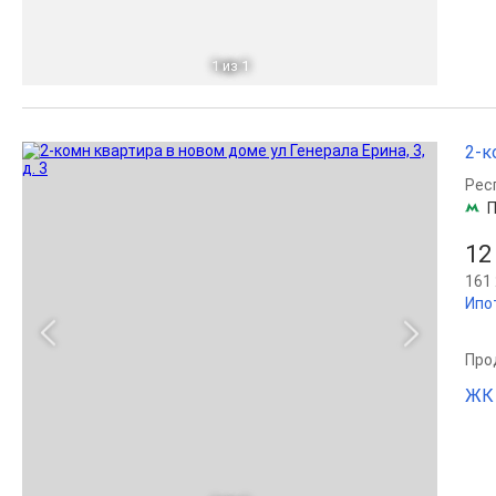
1
из 1
2-к
Рес
П
12
161 
Ипо
Прод
ЖК 