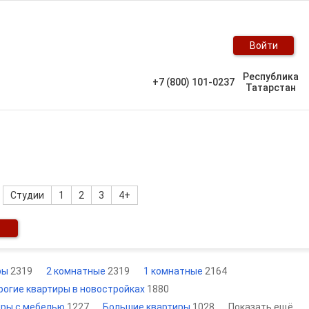
Войти
Республика
+7 (800) 101-0237
Татарстан
Студии
1
2
3
4+
иры
2319
2 комнатные
2319
1 комнатные
2164
рогие квартиры в новостройках
1880
иры с мебелью
1227
Большие квартиры
1028
Показать ещё