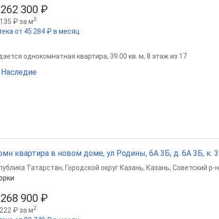
 262 300 ₽
2
135 ₽ за м
тека от 45 284 ₽ в месяц
ается однокомнатная квартира, 39.00 кв. м, 8 этаж из 17
 Наследие
омн квартира в новом доме, ул Родины, 6А 3Б, д. 6А 3Б, к. 3Б
публика Татарстан
,
Городской округ Казань
,
Казань
,
Советский р-н
орки
 268 900 ₽
2
222 ₽ за м