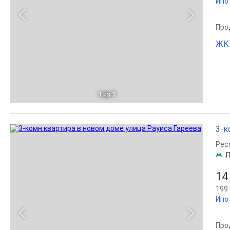
Ипо
Прод
ЖК
1
из 1
3-к
Рес
П
14
199 
Ипо
Прод