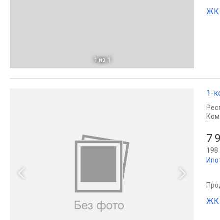
ЖК 
1
из 1
1-к
Рес
Ком
7 
198 
Ипо
Прод
ЖК