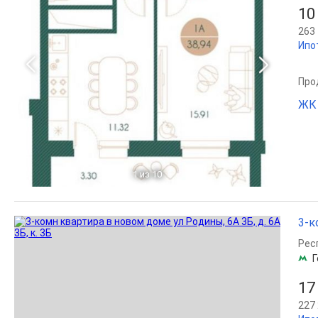
10
263 
Ипо
Прод
ЖК
1
из 10
3-к
Рес
Г
17
227 