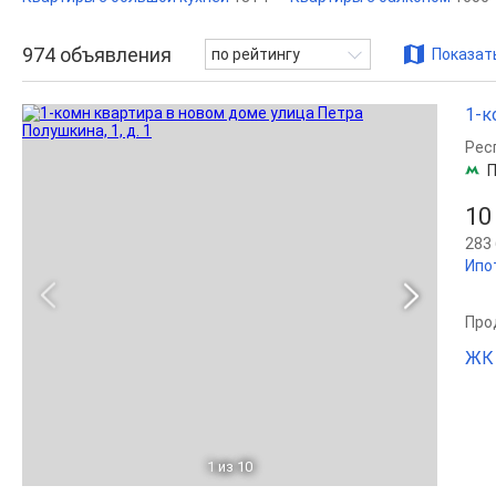
974
объявления
по рейтингу
Показать
1-к
Рес
П
10
283 
Ипо
Прод
ЖК
1
из 10