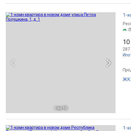
1-к
Рес
П
10
287 
Ипо
Прод
ЖК
1
из 10
1-к