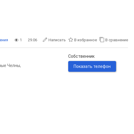
ения
1
29.06
Написать
В избранное
В сравнение
Собственник
ные Челны
,
Показать телефон