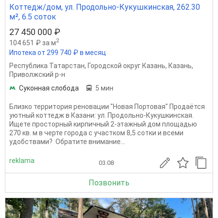
Коттедж/дом, ул. Продольно-Кукушкинская, 262.30
м², 6.5 соток
27 450 000 ₽
2
104 651 ₽ за м
Ипотека от 299 740 ₽ в месяц
Республика Татарстан
,
Городской округ Казань
,
Казань
,
Приволжский р-н
Суконная слобода
5 мин
Близко территория реновации "Новая Портовая" Продаётся
уютный коттедж в Казани: ул. Продольно‑Кукушкинская.
Ищете просторный кирпичный 2-этажный дом площадью
270 кв. м в черте города с участком 8,5 сотки и всеми
удобствами? Обратите внимание...
reklama
03.08
Позвонить