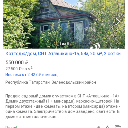
1
из 8
Коттедж/дом, СНТ Атлашкино-1а, 64а, 20 м², 2 сотки
550 000 ₽
2
27 500 ₽ за м
Ипотека от 2 427 ₽ в месяц
Республика Татарстан
,
Зеленодольский район
Продаю садовый домик с участком в СНТ «Атлашкино - 1А»
Домик двухэтажный (1 + мансарда), каркасно-щитовой. На
первом этаже - две комнаты, на втором (мансарда) этаже -
одна комната. Электричество в дом заведено, свет есть. В
доме есть металлическая...
Радий