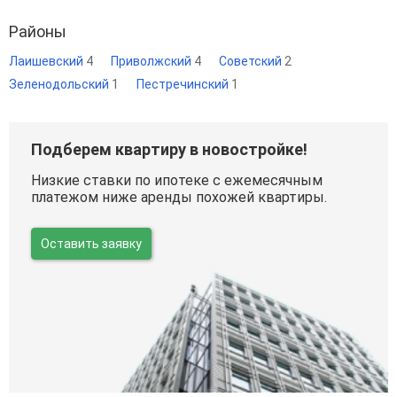
Районы
Лаишевский
4
Приволжский
4
Советский
2
Зеленодольский
1
Пестречинский
1
Подберем квартиру в новостройке!
Низкие ставки по ипотеке с ежемесячным
платежом ниже аренды похожей квартиры.
Оставить заявку