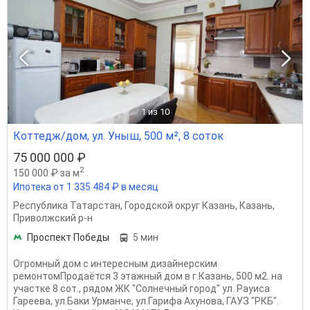
1
из 10
Коттедж/дом, ул. Уныш, 500 м², 8 соток
75 000 000 ₽
2
150 000 ₽ за м
Ипотека от 1 335 484 ₽ в месяц
Республика Татарстан
,
Городской округ Казань
,
Казань
,
Приволжский р-н
Проспект Победы
5 мин
Огромный дом с интересным дизайнерским
ремонтомПродаётся 3 этажный дом в г.Казань, 500 м2. на
участке 8 сот., рядом ЖК "Солнечный город" ул. Рауиса
Гареева, ул.Баки Урманче, ул.Гарифа Ахунова, ГАУЗ "РКБ".