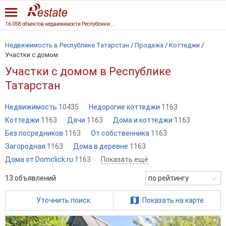
16 058 объектов недвижимости Республики Татарстан
Недвижимость в Республике Татарстан
/
Продажа
/
Коттеджи
/
Участки с домом
Участки с домом в Республике
Татарстан
Недвижимость
10435
Недорогие коттеджи
1163
Коттеджи
1163
Дачи
1163
Дома и коттеджи
1163
Без посредников
1163
От собственника
1163
Загородная
1163
Дома в деревне
1163
Дома от Domclick.ru
1163
Показать ещё
13
объявлений
по рейтингу
Уточнить поиск
Показать на карте