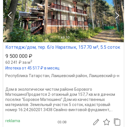
1
из 10
Коттедж/дом, тер. б/о Наратлык, 157.70 м², 5.5 соток
9 500 000 ₽
2
60 241 ₽ за м
Ипотека от 45 517 ₽ в месяц
Республика Татарстан
,
Лаишевский район
,
Лаишевский р-н
Дом в экологически чистом районе Борового
МатюшиноПродается 2-этажный дом 157,7 кв.м в дачном
поселке "Боровое Матюшино".Дом из качественных
материалов. Земельный участок 5 соток, кадастровый
номер 16:24:260201:3438 Свайно-винтовой фундамент,...
reklama
03.08