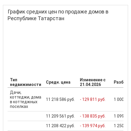
График средних цен по продаже домов в
Республике Татарстан
Тип
Изменение с
Средн. цена
Разброс
недвижимости
21.04.2026
Дачи,
коттеджи, дома
11 218 586 руб.
- 129 811 руб.
1 000 000
в коттеджных
поселках
11 209 561 руб.
- 138 835 руб.
1 099 000
11 208 422 руб.
- 139 974 руб.
1 250 000