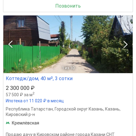
Позвонить
1
из 10
Коттедж/дом, 40 м², 3 сотки
2 300 000 ₽
2
57 500 ₽ за м
Ипотека от 11 020 ₽ в месяц
Республика Татарстан
,
Городской округ Казань
,
Казань
,
Кировский р-н
Кремлёвская
Пpодаю дачу в Кировском районe города Казани СHT