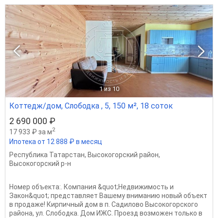
1
из 10
Коттедж/дом, Слободка , 5, 150 м², 18 соток
2 690 000 ₽
2
17 933 ₽ за м
Ипотека от 12 888 ₽ в месяц
Республика Татарстан
,
Высокогорский район
,
Высокогорский р-н
Номер объекта:. Компания &quot;Недвижимость и
Закон&quot; представляет Вашему вниманию новый объект
в продаже! Кирпичный дом в п. Садилово Высокогорского
района, ул. Слободка. Дом ИЖС. Проезд возможен только в