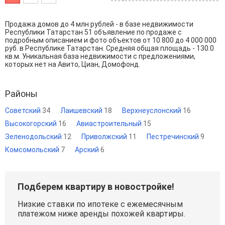
Продажа домов до 4 млн рублей - в базе недвижимости
Республики Татарстан 51 объявление по продаже с
подробным описанием и фото объектов от
10 800
до
4 000 000
руб. в Республике Татарстан. Средняя общая площадь - 130.0
кв.м. Уникальная база недвижимости с предложениями,
которых нет на Авито, Циан, Домофонд.
Районы
Советский
34
Лаишевский
18
Верхнеуслонский
16
Высокогорский
16
Авиастроительный
15
Зеленодольский
12
Приволжский
11
Пестречинский
9
Комсомольский
7
Арский
6
Подберем квартиру в новостройке!
Низкие ставки по ипотеке с ежемесячным
платежом ниже аренды похожей квартиры.