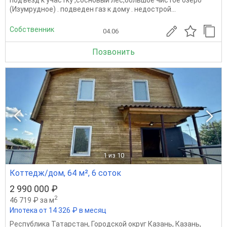
подъезд к участку ,сосновый лес,большое чистое озеро
(Изумрудное) . подведен газ к дому . недострой...
Собственник
04.06
Позвонить
1
из 10
Коттедж/дом, 64 м², 6 соток
2 990 000 ₽
2
46 719 ₽ за м
Ипотека от 14 326 ₽ в месяц
Республика Татарстан
,
Городской округ Казань
,
Казань
,