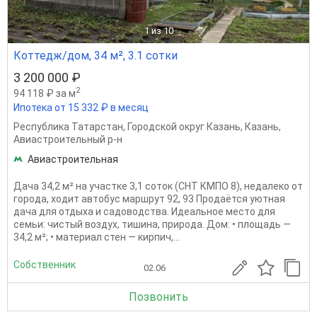
1
из 10
Коттедж/дом, 34 м², 3.1 сотки
3 200 000 ₽
2
94 118 ₽ за м
Ипотека от 15 332 ₽ в месяц
Республика Татарстан
,
Городской округ Казань
,
Казань
,
Авиастроительный р-н
Авиастроительная
Дача 34,2 м² на участке 3,1 соток (СНТ КМПО 8), недалеко от
города, ходит автобус маршрут 92, 93 Продаётся уютная
дача для отдыха и садоводства. Идеальное место для
семьи: чистый воздух, тишина, природа. Дом: • площадь —
34,2 м²; • материал стен — кирпич,...
Собственник
02.06
Позвонить