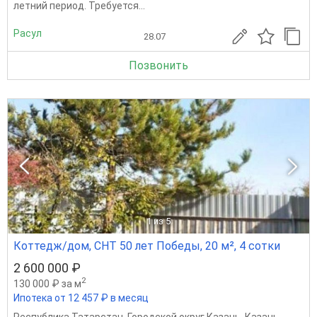
летний период. Требуется...
Расул
28.07
Позвонить
1
из 5
Коттедж/дом, СНТ 50 лет Победы, 20 м², 4 сотки
2 600 000 ₽
2
130 000 ₽ за м
Ипотека от 12 457 ₽ в месяц
Республика Татарстан
,
Городской округ Казань
,
Казань
,