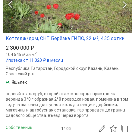
1
из 7
Коттедж/дом, СНТ Берёзка ГИПО, 22 м², 4.35 сотки
2 300 000 ₽
2
104 545 ₽ за м
Ипотека от 11 020 ₽ в месяц
Республика Татарстан
,
Городской округ Казань
,
Казань
,
Советский р-н
Яшьлек
первый этаж сруб, второй этаж мансарда. пристроена
веранда 3*8 г образная 2*8 проводка новая, поменена в том
году . в шаговых доступностях ж.д станция- дербышки,
магазины и автобусная остановка. газ проведен до границ
садового общества. въезд через ворота...
Собственник
14.05