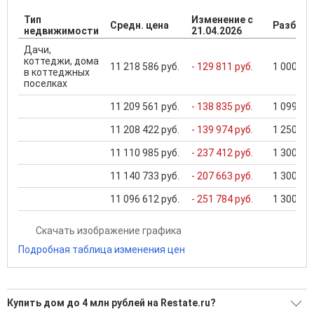
Тип
Изменение с
Средн. цена
Разброс
недвижимости
21.04.2026
Дачи,
коттеджи, дома
11 218 586 руб.
- 129 811 руб.
1 000 000
в коттеджных
поселках
11 209 561 руб.
- 138 835 руб.
1 099 000
11 208 422 руб.
- 139 974 руб.
1 250 000
11 110 985 руб.
- 237 412 руб.
1 300 000
11 140 733 руб.
- 207 663 руб.
1 300 000
11 096 612 руб.
- 251 784 руб.
1 300 000
Скачать изображение графика
Подробная таблица изменения цен
Купить дом до 4 млн рублей на Restate.ru?