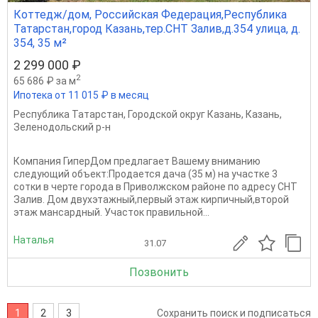
Коттедж/дом, Российская Федерация,Республика
Татарстан,город Казань,тер.СНТ Залив,д.354 улица, д.
354, 35 м²
2 299 000 ₽
2
65 686 ₽ за м
Ипотека от 11 015 ₽ в месяц
Республика Татарстан
,
Городской округ Казань
,
Казань
,
Зеленодольский р-н
Компания ГиперДом предлагает Вашему вниманию
следующий объект:Продается дача (35 м) на участке 3
сотки в черте города в Приволжском районе по адресу СНТ
Залив. Дом двухэтажный,первый этаж кирпичный,второй
этаж мансардный. Участок правильной...
Наталья
31.07
Позвонить
1
2
3
Сохранить поиск и подписаться