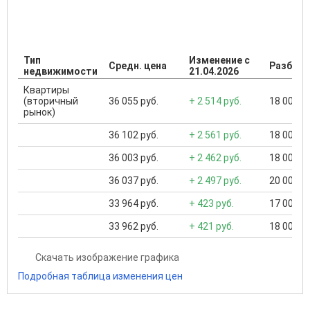
Тип
Изменение с
Средн. цена
Разброс
недвижимости
21.04.2026
Квартиры
(вторичный
36 055 руб.
+ 2 514 руб.
18 000 ..
рынок)
36 102 руб.
+ 2 561 руб.
18 000 ..
36 003 руб.
+ 2 462 руб.
18 000 ..
36 037 руб.
+ 2 497 руб.
20 000 ..
33 964 руб.
+ 423 руб.
17 000 ..
33 962 руб.
+ 421 руб.
18 000 ..
Скачать изображение графика
Подробная таблица изменения цен