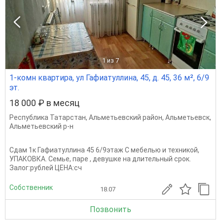
1
из 7
1-комн квартира, ул Гафиатуллина, 45, д. 45, 36 м², 6/9
эт.
18 000 ₽ в месяц
Республика Татарстан
,
Альметьевский район
,
Альметьевск
,
Альметьевский р-н
Сдам 1к Гафиатуллина 45 6/9этаж С мебелью и техникой,
УПАКОВКА. Семье, паре , девушке на длительный срок.
Залог:рублей ЦЕНА:сч
Собственник
18.07
Позвонить