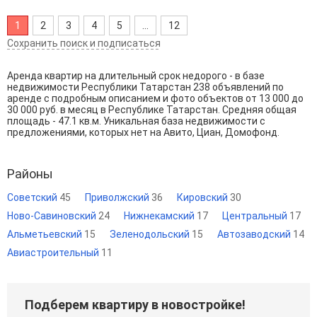
1
2
3
4
5
...
12
Сохранить поиск и подписаться
Аренда квартир на длительный срок недорого - в базе
недвижимости Республики Татарстан 238 объявлений по
аренде с подробным описанием и фото объектов от
13 000
до
30 000
руб. в месяц в Республике Татарстан. Средняя общая
площадь - 47.1 кв.м. Уникальная база недвижимости с
предложениями, которых нет на Авито, Циан, Домофонд.
Районы
Советский
45
Приволжский
36
Кировский
30
Ново-Савиновский
24
Нижнекамский
17
Центральный
17
Альметьевский
15
Зеленодольский
15
Автозаводский
14
Авиастроительный
11
Подберем квартиру в новостройке!