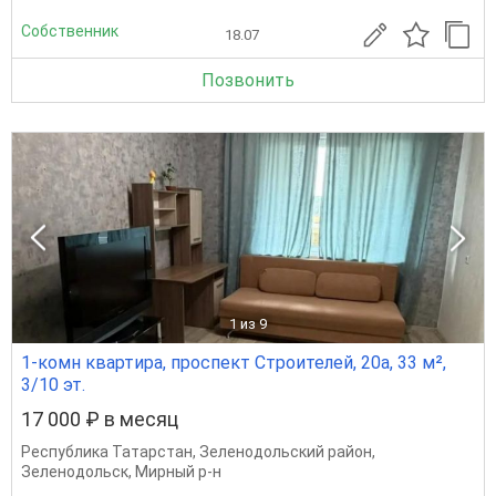
Собственник
18.07
Позвонить
1
из 9
1-комн квартира, проспект Строителей, 20а, 33 м²,
3/10 эт.
17 000 ₽ в месяц
Республика Татарстан
,
Зеленодольский район
,
Зеленодольск
,
Мирный р-н