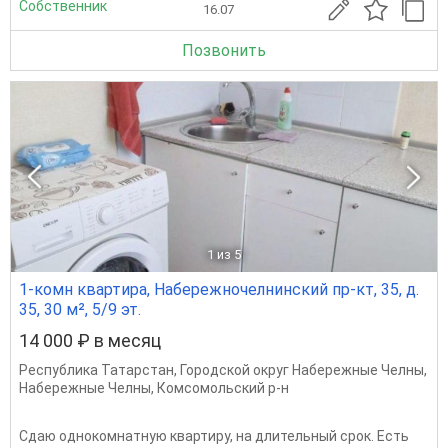
Собственник
16.07
Позвонить
1
из 5
1-комн квартира, Набережночелнинский пр-кт, 35, д.
35, 30 м², 5/9 эт.
14 000 ₽ в месяц
Республика Татарстан
,
Городской округ Набережные Челны
,
Набережные Челны
,
Комсомольский р-н
Сдаю однокомнатную квартиру, на длительный срок. Есть