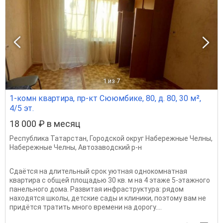
1
из 7
1-комн квартира, пр-кт Сююмбике, 80, д. 80, 30 м²,
4/5 эт.
18 000 ₽ в месяц
Республика Татарстан
,
Городской округ Набережные Челны
,
Набережные Челны
,
Автозаводский р-н
Сдаётся на длительный срок уютная однокомнатная
квартира с общей площадью 30 кв. м на 4 этаже 5-этажного
панельного дома. Развитая инфраструктура: рядом
находятся школы, детские сады и клиники, поэтому вам не
придётся тратить много времени на дорогу....