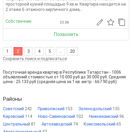
просторной кухней площадью 9 кв.м. Квартира находится на
2 этаже 6-этажного кирпичного дома,...
Собственник
23.06
Позвонить
1
2
3
4
5
...
20
Сохранить поиск и подписаться
Посуточная аренда квартир в Республике Татарстан - 1006
объявлений стоимостью от 10 000 руб до 30 000 руб. Средняя
цена - 25 133 руб (средняя цена за 1 кв. метр - 667.90 руб)
Районы
Советский
242
Приволжский
153
Зеленодольский
135
Кировский
114
Ново-Савиновский
102
Нижнекамский
96
Центральный
81
Автозаводский
74
Комсомольский
65
Авиастроительный
47