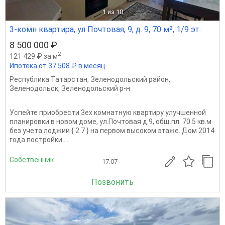
1
из 10
3-комн квартира, ул Почтовая, 9, д. 9, 70 м², 1/9 эт.
8 500 000 ₽
2
121 429 ₽ за м
Ипотека от 37 508 ₽ в месяц
Республика Татарстан
,
Зеленодольский район
,
Зеленодольск
,
Зеленодольский р-н
Успейте приобрести 3ех комнатную квартиру улучшенной
планировки в новом доме, ул.Почтовая д.9, общ.пл. 70.5 кв.м
без учета лоджии { 2.7 } на первом высоком этаже. Дом 2014
года постройки....
Собственник
17.07
Позвонить