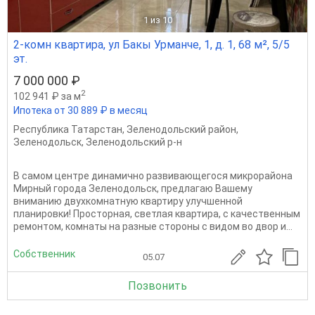
1
из 10
2-комн квартира, ул Бакы Урманче, 1, д. 1, 68 м², 5/5
эт.
7 000 000 ₽
2
102 941 ₽ за м
Ипотека от 30 889 ₽ в месяц
Республика Татарстан
,
Зеленодольский район
,
Зеленодольск
,
Зеленодольский р-н
В самом центре динамично развивающегося микрорайона
Мирный города Зеленодольск, предлагаю Вашему
вниманию двухкомнатную квартиру улучшенной
планировки! Просторная, светлая квартира, с качественным
ремонтом, комнаты на разные стороны с видом во двор и...
Собственник
05.07
Позвонить