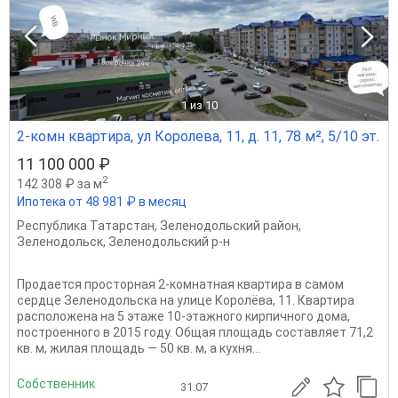
1
из 10
2-комн квартира, ул Королева, 11, д. 11, 78 м², 5/10 эт.
11 100 000 ₽
2
142 308 ₽ за м
Ипотека от 48 981 ₽ в месяц
Республика Татарстан
,
Зеленодольский район
,
Зеленодольск
,
Зеленодольский р-н
Продается просторная 2-комнатная квартира в самом
сердце Зеленодольска на улице Королёва, 11. Квартира
расположена на 5 этаже 10-этажного кирпичного дома,
построенного в 2015 году. Общая площадь составляет 71,2
кв. м, жилая площадь — 50 кв. м, а кухня...
Собственник
31.07