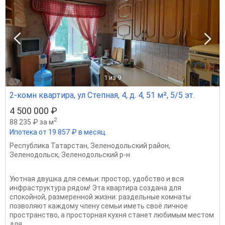
1
из 9
2-комн квартира, ул Степная, 4, д. 4, 51 м², 5/5 эт.
4 500 000 ₽
2
88 235 ₽ за м
Ипотека от 19 857 ₽ в месяц
Республика Татарстан
,
Зеленодольский район
,
Зеленодольск
,
Зеленодольский р-н
Уютная двушка для семьи: простор, удобство и вся
инфраструктура рядом! Эта квартира создана для
спокойной, размеренной жизни: раздельные комнаты
позволяют каждому члену семьи иметь своё личное
пространство, а просторная кухня станет любимым местом
для...