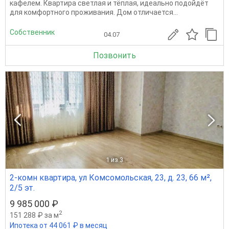
кафелем. Квартира светлая и тёплая, идеально подойдёт
для комфортного проживания. Дом отличается...
Собственник
04.07
Позвонить
1
из 3
2-комн квартира, ул Комсомольская, 23, д. 23, 66 м²,
2/5 эт.
9 985 000 ₽
2
151 288 ₽ за м
Ипотека от 44 061 ₽ в месяц