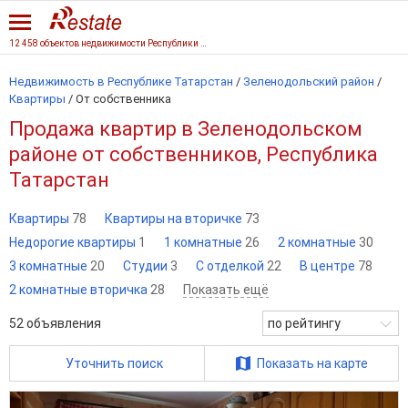
12 458 объектов недвижимости Республики Татарстан
Недвижимость в Республике Татарстан
/
Зеленодольский район
/
Квартиры
/
От собственника
Продажа квартир в Зеленодольском
районе от собственников, Республика
Татарстан
Квартиры
78
Квартиры на вторичке
73
Недорогие квартиры
1
1 комнатные
26
2 комнатные
30
3 комнатные
20
Студии
3
С отделкой
22
В центре
78
2 комнатные вторичка
28
Показать ещё
52
объявления
по рейтингу
Уточнить поиск
Показать на карте