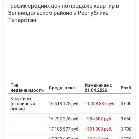
График средних цен по продаже квартир в
Зеленодольском районе в Республике
Татарстан
Тип
Изменение с
Средн. цена
Разброс
недвижимости
21.04.2026
Квартиры
(вторичный
16 518 123 руб.
- 1 258 837 руб.
3 600 000
рынок)
16 792 278 руб.
- 984 682 руб.
3 650 000
17 185 577 руб.
- 591 383 руб.
3 700 000