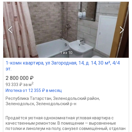
1
из 10
1-комн квартира, ул Загородная, 14, д. 14, 30 м², 4/4
эт.
2 800 000 ₽
2
93 333 ₽ за м
Ипотека от 12 355 ₽ в месяц
Республика Татарстан
,
Зеленодольский район
,
Зеленодольск
,
Зеленодольский р-н
Продаётся уютная однокомнатная угловая квартира с
качественным ремонтом. В помещении — выровненные
потолки и линолеум на полу, санузел совмещённый, отделан