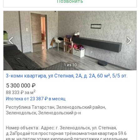
Позвонить
1
из 10
3-комн квартира, ул Степная, 2А, д. 2А, 60 м², 5/5 эт.
5 300 000 ₽
2
88 333 ₽ за м
Ипотека от 23 387 ₽ в месяц
Республика Татарстан
,
Зеленодольский район
,
Зеленодольск
,
Зеленодольский р-н
Номер объекта:. Адрес: г. Зеленодольск, ул. Степная,
д.2аПродаётся просторная трёхкомнатная квартира 59.6
кв.м. на пятом этаже кирпичной пятиэтажки с идеальным