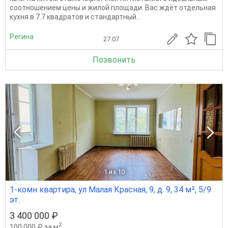
соотношением цены и жилой площади. Вас ждёт отдельная
кухня в 7.7 квадратов и стандартный...
Регина
27.07
Позвонить
1
из 10
1-комн квартира, ул Малая Красная, 9, д. 9, 34 м², 5/9
эт.
3 400 000 ₽
2
100 000 ₽ за м