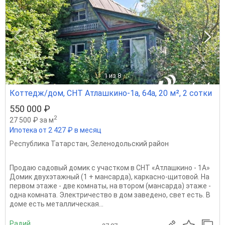
1
из 8
Коттедж/дом, СНТ Атлашкино-1а, 64а, 20 м², 2 сотки
550 000 ₽
2
27 500 ₽ за м
Ипотека от 2 427 ₽ в месяц
Республика Татарстан
,
Зеленодольский район
Продаю садовый домик с участком в СНТ «Атлашкино - 1А»
Домик двухэтажный (1 + мансарда), каркасно-щитовой. На
первом этаже - две комнаты, на втором (мансарда) этаже -
одна комната. Электричество в дом заведено, свет есть. В
доме есть металлическая...
Радий