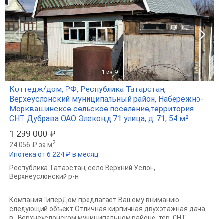
1
из 9
Коттедж/дом, РФ, Республика Татарстан,
Верхеуслонский муниципальный район, Набережно-
Морквашинское сельское поселение,территория
СНТ Дубрава ОАО Элекон,д.71 улица, д. 71, 54 м²
1 299 000 ₽
2
24 056 ₽ за м
Ипотека от 6 224 ₽ в месяц
Республика Татарстан
,
село Верхний Услон
,
Верхнеуслонский р-н
Компания ГиперДом предлагает Вашему вниманию
следующий объект:Отличная кирпичная двухэтажная дача
в Верхнеуслонском муниципальном районе, тер. СНТ.