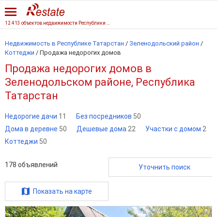
12 413 объектов недвижимости Республики Татарстан
Недвижимость в Республике Татарстан
/
Зеленодольский район
/
Коттеджи
/
Продажа недорогих домов
Продажа недорогих домов в
Зеленодольском районе, Республика
Татарстан
Недорогие дачи
11
Без посредников
50
Дома в деревне
50
Дешевые дома
22
Участки с домом
2
Коттеджи
50
178
объявлений
Уточнить поиск
Показать на карте