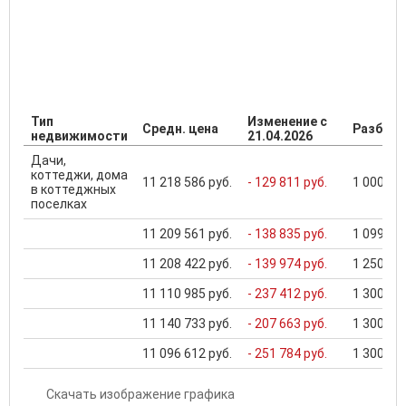
Тип
Изменение с
Средн. цена
Разброс
недвижимости
21.04.2026
Дачи,
коттеджи, дома
11 218 586 руб.
- 129 811 руб.
1 000 000
в коттеджных
поселках
11 209 561 руб.
- 138 835 руб.
1 099 000
11 208 422 руб.
- 139 974 руб.
1 250 000
11 110 985 руб.
- 237 412 руб.
1 300 000
11 140 733 руб.
- 207 663 руб.
1 300 000
11 096 612 руб.
- 251 784 руб.
1 300 000
Скачать изображение графика