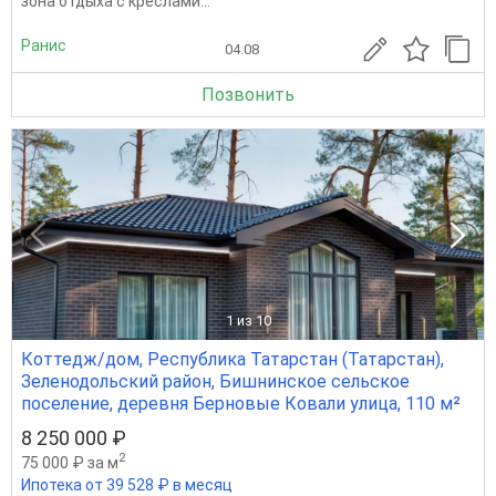
зона отдыха с креслами...
Ранис
04.08
Позвонить
1
из 10
Коттедж/дом, Республика Татарстан (Татарстан),
Зеленодольский район, Бишнинское сельское
поселение, деревня Берновые Ковали улица, 110 м²
8 250 000 ₽
2
75 000 ₽ за м
Ипотека от 39 528 ₽ в месяц