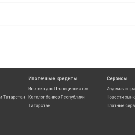
бора подходящего вам варианта
ю
да это будет нужно'
ках в Республике Татарстан
Ипотечные кредиты
Сервисы
Ипотека для IT-специалистов
Индексы и гр
и Татарстан
Каталог банков Республики
Новости рын
Татарстан
Платные сер