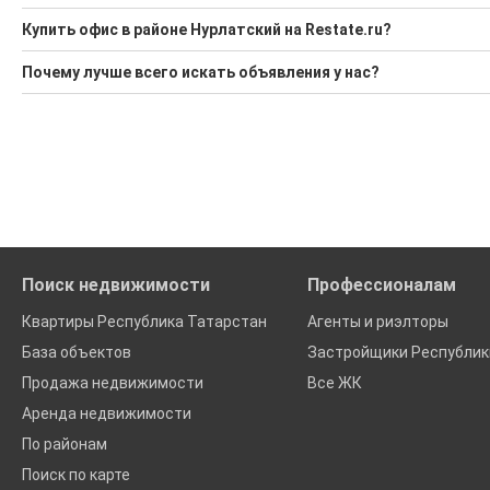
Купить офис в районе Нурлатский на Restate.ru?
Поможем Купить офис в районе Нурлатский?
Почему лучше всего искать объявления у нас?
Воспользуйтесь нашим поиском по новостройкам, для под
Все объявления проверены и проходят строгую модераци
'Сохраните результаты поиска и возвращайтесь к нему, ког
Удобный поиск, есть подписка на новые объявления
Помогаем с подбором выгодных ипотечных программ в бан
Поиск недвижимости
Профессионалам
Квартиры Республика Татарстан
Агенты и риэлторы
База объектов
Застройщики Республик
Продажа недвижимости
Все ЖК
Аренда недвижимости
По районам
Поиск по карте