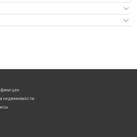
афики цен
ка недвижимости
висы