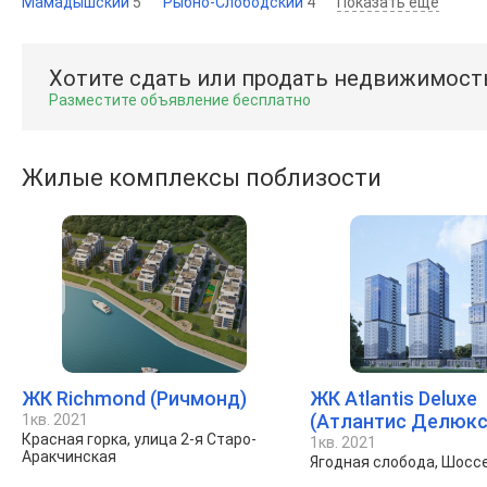
Мамадышский
5
Рыбно-Слободский
4
Показать ещё
Хотите сдать или продать недвижимост
Разместите объявление бесплатно
Жилые комплексы поблизости
ЖК Richmond (Ричмонд)
ЖК Atlantis Deluxe
(Атлантис Делюкс
1кв. 2021
Красная горка, улица 2-я Старо-
1кв. 2021
Аракчинская
Ягодная слобода, Шосс