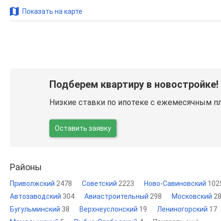
Показать на карте
Подберем квартиру в новостройке!
Низкие ставки по ипотеке с ежемесячным п
Оставить заявку
Районы
Приволжский
2478
Советский
2223
Ново-Савиновский
102
Автозаводский
304
Авиастроительный
298
Московский
2
Бугульминский
38
Верхнеуслонский
19
Лениногорский
17