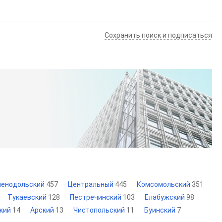
Сохранить поиск и подписаться
ленодольский
457
Центральный
445
Комсомольский
351
Тукаевский
128
Пестречинский
103
Елабужский
98
ский
14
Арский
13
Чистопольский
11
Буинский
7