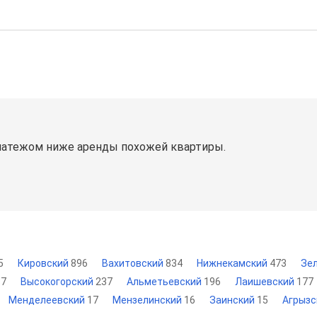
латежом ниже аренды похожей квартиры.
5
Кировский
896
Вахитовский
834
Нижнекамский
473
Зе
87
Высокогорский
237
Альметьевский
196
Лаишевский
177
Менделеевский
17
Мензелинский
16
Заинский
15
Агрыз