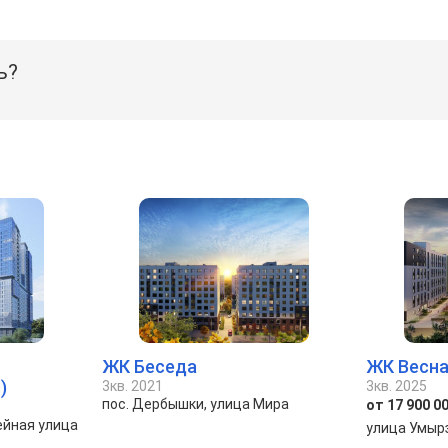
ь?
ЖК Беседа
ЖК Весна
)
3кв. 2021
3кв. 2025
пос. Дербышки, улица Мира
от 17 900 00
ейная улица
улица Умыр