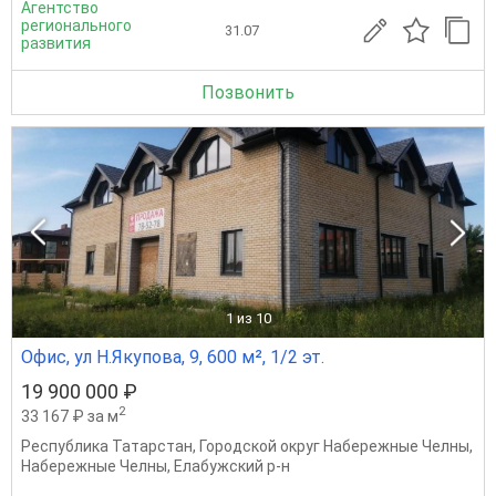
Агентство
регионального
31.07
развития
Позвонить
1
из 10
Офис, ул Н.Якупова, 9, 600 м², 1/2 эт.
19 900 000 ₽
2
33 167 ₽ за м
Республика Татарстан
,
Городской округ Набережные Челны
,
Набережные Челны
,
Елабужский р-н