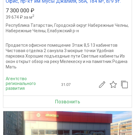
Офис, пр-кт им Мусы Джалиля, 56А, 184 м², 8/9 эт.
7 300 000 ₽
2
39 674 ₽ за м
Республика Татарстан
,
Городской округ Набережные Челны
,
Набережные Челны
,
Елабужский р-н
Продается офисное помещение Этаж 8,5 13 кабинетов
Чистовая отделка 2 санузла 3 мокрые точки Удобная
парковка Хорошие подъездные пути Светлые кабинеты Из
окон открыт обзор на реку Мелекеску и на памятник Родина
Мать
Агентство
регионального
31.07
развития
Позвонить