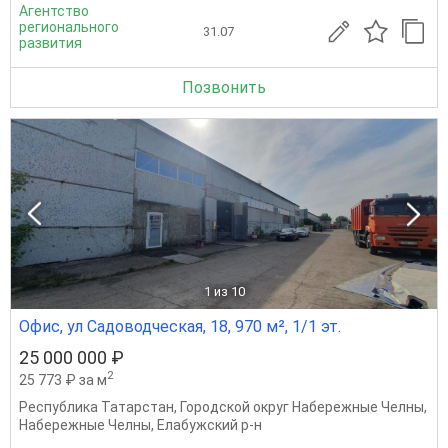
Агентство
регионального
31.07
развития
Позвонить
1
из 10
Офис, ул Садоводческая, 18, 970 м², 1/1 эт.
25 000 000 ₽
2
25 773 ₽ за м
Республика Татарстан
,
Городской округ Набережные Челны
,
Набережные Челны
,
Елабужский р-н