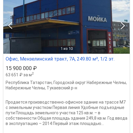
1
из 10
Офис, Мензелинский тракт, 7А, 249.80 м², 1/2 эт.
15 900 000 ₽
2
63 651 ₽ за м
Республика Татарстан
,
Городской округ Набережные Челны
,
Набережные Челны
,
Тукаевский р-н
Продается производственно-офисное здание на трассе М7
с земельным участком Первая линия Удобные подъездные
пути Площадь земельного участка 125 кв.м. – в
собственности Общая площадь здания 249,8 кв.м. Год ввода
в эксплуатацию – 2014 Первый этаж площадью...