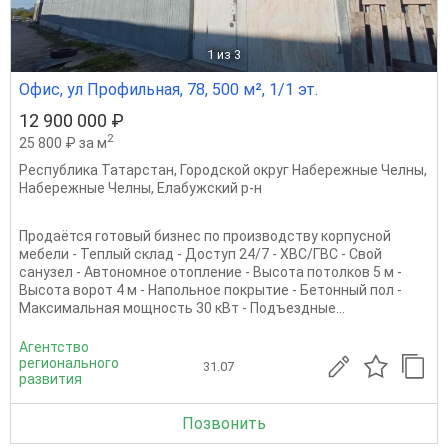
1
из 3
Офис, ул Профильная, 78, 500 м², 1/1 эт.
12 900 000 ₽
2
25 800 ₽ за м
Республика Татарстан
,
Городской округ Набережные Челны
,
Набережные Челны
,
Елабужский р-н
Продаётся готовый бизнес по производству корпусной
мебели - Теплый склад - Доступ 24/7 - ХВС/ГВС - Свой
санузел - Автономное отопление - Высота потолков 5 м -
Высота ворот 4 м - Напольное покрытие - Бетонный пол -
Максимальная мощность 30 кВт - Подъездные...
Агентство
регионального
31.07
развития
Позвонить