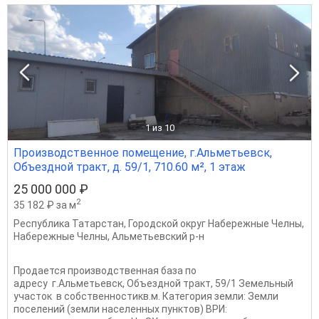
1
из 10
Производственное помещение, г.Альметьевск,
Объездной тракт, д. 59/1, 710.60 м², 1 этаж
25 000 000 ₽
2
35 182 ₽ за м
Республика Татарстан
,
Городской округ Набережные Челны
,
Набережные Челны
,
Альметьевский р-н
Продается производственная база по
адресу г.Альметьевск, Объездной тракт, 59/1 Земельный
участок в собственностикв.м. Категория земли: Земли
поселений (земли населенных пунктов) ВРИ: