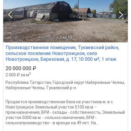
1
из 10
Производственное помещение, Тукаевский район,
сельское поселение Новотроицкое, село
Новотроицкое, Березовая, д. 17, 10 000 м², 1 этаж
20 000 000 ₽
2
2 000 ₽ за м
Республика Татарстан
,
Городской округ Набережные Челны
,
Набережные Челны
,
Тукаевский р-н
Продается производственная база на участкекв.м. в с.
Новотроицкое Земельный участок 5100 кв.м -
пром.назначения, ВРИ - склады - собственность; Земельный
участок 5000 кв.м - сельхоз.назначения, ВРИ -
сельхозпроизводство - в аренде на 49 лет. На...