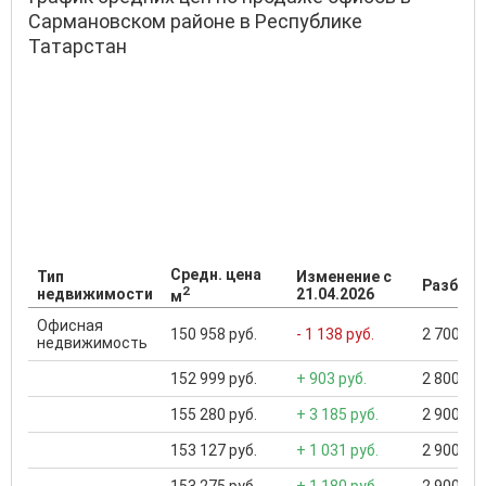
Сармановском районе в Республике
Татарстан
Средн. цена
Тип
Изменение с
Разброс
2
недвижимости
21.04.2026
м
Офисная
150 958 руб.
- 1 138 руб.
2 700 000
недвижимость
152 999 руб.
+ 903 руб.
2 800 000
155 280 руб.
+ 3 185 руб.
2 900 000
153 127 руб.
+ 1 031 руб.
2 900 000
153 275 руб.
+ 1 180 руб.
2 900 000