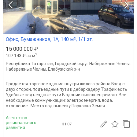
1
из 10
Офис, Бумажников, 1А, 140 м², 1/1 эт.
15 000 000 ₽
2
107 143 ₽ за м
Республика Татарстан
,
Городской округ Набережные Челны
,
Набережные Челны
,
Елабужский р-н
Продаётся торговое здание внутри жилого района Вход с
двух сторон, подъездные пути к дебаркадеру Трафик есть
Удобные подъездные пути В здании выполнен ремонт Все
необходимые коммуникации: электроэнергия, вода,
отопление Место под вывеску Парковка Земля...
Агентство
регионального
31.07
развития