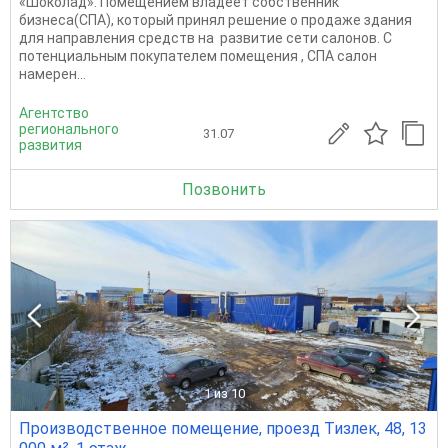
«Шоколад». Помещением владеет собственник
бизнеса(СПА), который принял решение о продаже здания
для направления средств на развитие сети салонов. С
потенциальным покупателем помещения , СПА салон
намерен...
Агентство
регионального
31.07
развития
Позвонить
1
из 10
Производственное помещение, проезд Тизлек, 48, 13