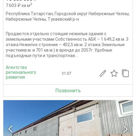
2
7 603 ₽ за м
Республика Татарстан
,
Городской округ Набережные Челны
,
Набережные Челны
,
Тукаевский р-н
Продаются отдельно стоящие нежилые здания с
земельными участками Собственность АБК – 1 649,2 кв.м. 3
этажа Нежилое строение – 402,5 кв.м. 2 этажа Земельные
участкикв.м. и 701 кв.м.) в аренде до 2057г. Удобные
подъездные пути и транспортная...
Агентство
регионального
31.07
развития
Позвонить