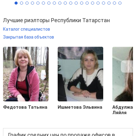
Лучшие риэлторы Республики Татарстан
Каталог специалистов
Закрытая база объектов
Федотова Татьяна
Ишметова Эльвина
Абдулжал
Ляйля
График средних цен по продаже офисов в