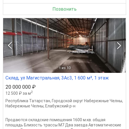
Позвонить
1
из 10
Склад, ул Магистральная, 3Ас3, 1 600 м², 1 этаж
20 000 000 ₽
2
12 500 ₽ за м
Республика Татарстан
,
Городской округ Набережные Челны
,
Набережные Челны
,
Елабужский р-н
Продаются складские помещения 1600 м.кв. общая
площадь Близость трассы М7 Два заезда Автоматические