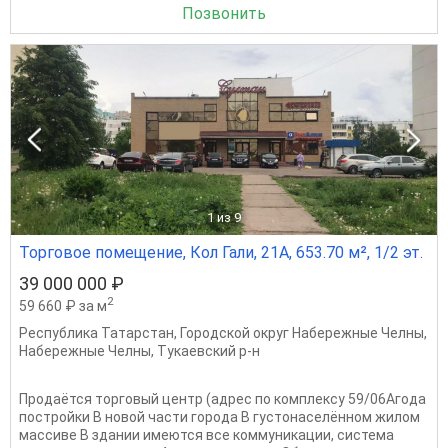
Позвонить
1
из 9
Торговое помещение, Кол Гали, 21А, 653.70 м², 1/2 эт.
39 000 000 ₽
2
59 660 ₽ за м
Республика Татарстан
,
Городской округ Набережные Челны
,
Набережные Челны
,
Тукаевский р-н
Продаётся торговый центр (адрес по комплексу 59/06Агода
постройки В новой части города В густонаселённом жилом
массиве В здании имеются все коммуникации, система