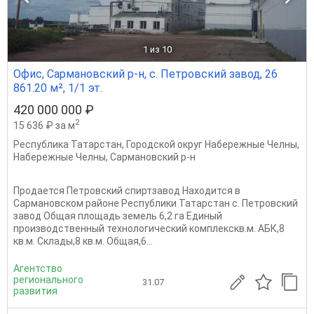
1
из 10
Офис, Сармановский р-н, с. Петровский завод, 26
861.20 м², 1/1 эт.
420 000 000 ₽
2
15 636 ₽ за м
Республика Татарстан
,
Городской округ Набережные Челны
,
Набережные Челны
,
Сармановский р-н
Продается Петровский спиртзавод Находится в
Сармановском районе Республики Татарстан с. Петровский
завод Общая площадь земель 6,2 га Единый
производственный технологический комплекскв.м. АБК,8
кв.м. Склады,8 кв.м. Общая,6...
Агентство
регионального
31.07
развития