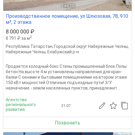
1
из 10
Производственное помещение, ул Шлюзовая, 78, 910
м², 2 этажа
8 000 000 ₽
2
8 791 ₽ за м
Республика Татарстан
,
Городской округ Набережные Челны
,
Набережные Челны
,
Елабужский р-н
Продается холодный бокс Стены промышленный блок Полы
бетон На высоте 4 м установлены направления для кран-
балки С окнами и бытовыми помещениями на втором этаже
150 кВт мощностей Отличные подъездные пути! 3/У
назначение - земли населенных пунктов, принадлежит...
Агентство
регионального
31.07
развития
Позвонить