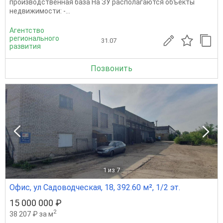
производственная база На ЗУ располагаются объекты
недвижимости: -...
Агентство
регионального
31.07
развития
Позвонить
1
из 7
Офис, ул Садоводческая, 18, 392.60 м², 1/2 эт.
15 000 000 ₽
2
38 207 ₽ за м