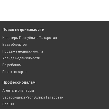
'Сохраните результаты поиска и возвращайтесь к нему,
Удобный поиск, есть подписка на новые объявления
когда это будет нужно'
Помогаем с подбором выгодных ипотечных программ в
банках в Республике Татарстан
Поиск недвижимости
Квартиры Республика Татарстан
База объектов
Продажа недвижимости
Аренда недвижимости
По районам
Поиск по карте
Профессионалам
Агенты и риэлторы
Застройщики Республики Татарстан
Все ЖК