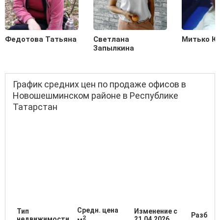
Федотова Татьяна
Светлана
Митько Ю
Запылкина
График средних цен по продаже офисов в
Новошешминском районе в Республике
Татарстан
Средн. цена
Тип
Изменение с
Разброс
2
недвижимости
21.04.2026
м