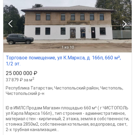
1
из 10
Торговое помещение, ул К.Маркса, д. 166п, 660 м²,
1/2 эт.
25 000 000 ₽
2
37 879 ₽ за м
Республика Татарстан
,
Чистопольский район
,
Чистополь
,
Чистопольский р-н
ID в ИМЛС:Продам Магазин площадью 660 м² ( г ЧИСТОПОЛЬ
ул Карла Маркса 166п)., тип строения - административное,
материал стен - кирпичный, 2 этажа, земля в собственности,
стоянка 2850м2, собственная котельная, водопровод, свет,
2-х трубная канализация...