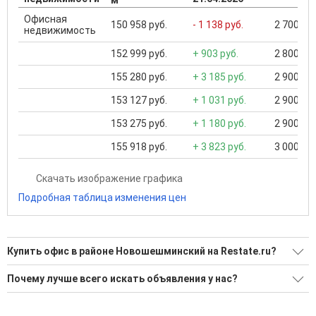
Офисная
150 958 руб.
- 1 138 руб.
2 700 000
недвижимость
152 999 руб.
+ 903 руб.
2 800 000
155 280 руб.
+ 3 185 руб.
2 900 000
153 127 руб.
+ 1 031 руб.
2 900 000
153 275 руб.
+ 1 180 руб.
2 900 000
155 918 руб.
+ 3 823 руб.
3 000 000
Скачать изображение графика
Подробная таблица изменения цен
Купить офис в районе Новошешминский на Restate.ru?
Поможем Купить офис в районе Новошешминский?
Почему лучше всего искать объявления у нас?
Воспользуйтесь нашим поиском по новостройкам, для
Все объявления проверены и проходят строгую
подбора подходящего вам варианта
модерацию