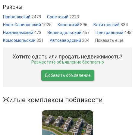
Районы
Приволжский
2478
Советский
2223
Ново-Савиновский
1025
Кировский
896
Вахитовский
834
Нижнекамский
473
Зеленодольский
457
Центральный
445
Комсомольский
351
Автозаводский
304
Показать ещё
Хотите сдать или продать недвижимость?
Разместите объявление бесплатно
Добавить объявление
Жилые комплексы поблизости