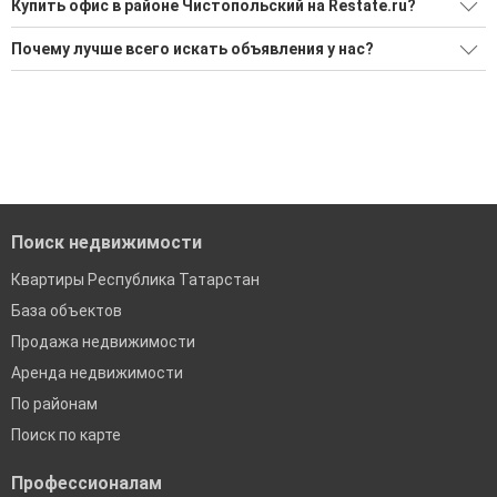
Купить офис в районе Чистопольский на Restate.ru?
Поможем Купить офис в районе Чистопольский?
Почему лучше всего искать объявления у нас?
Воспользуйтесь нашим поиском по новостройкам, для
Все объявления проверены и проходят строгую
подбора подходящего вам варианта
модерацию
'Сохраните результаты поиска и возвращайтесь к нему,
Удобный поиск, есть подписка на новые объявления
когда это будет нужно'
Помогаем с подбором выгодных ипотечных программ в
банках в Республике Татарстан
Поиск недвижимости
Квартиры Республика Татарстан
База объектов
Продажа недвижимости
Аренда недвижимости
По районам
Поиск по карте
Профессионалам