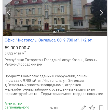
1
из 7
Офис, Чистополь, Энгельса, 80, 9 700 м², 1/2 эт.
59 000 000 ₽
2
6 082 ₽ за м
Республика Татарстан
,
Городской округ Казань
,
Казань
,
Рыбно-Слободский р-н
Продается комплекс зданий и сооружений, общей
площадью 9700 м² в г. Чистополь, ул. Энгельса,
д.Земельный участок площадьюм² , огорожен
железобетонным забором с освещением на мачтах по
периметру объекта. - Территория имеет твердое покрытие...
Агентство
регионального
07.08