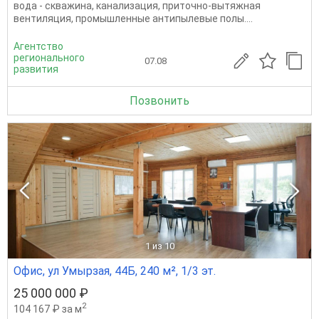
вода - скважина, канализация, приточно-вытяжная
вентиляция, промышленные антипылевые полы....
Агентство
регионального
07.08
развития
Позвонить
1
из 10
Офис, ул Умырзая, 44Б, 240 м², 1/3 эт.
25 000 000 ₽
2
104 167 ₽ за м