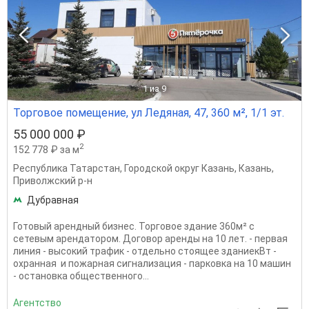
1
из 9
Торговое помещение, ул Ледяная, 47, 360 м², 1/1 эт.
55 000 000 ₽
2
152 778 ₽ за м
Республика Татарстан
,
Городской округ Казань
,
Казань
,
Приволжский р-н
Дубравная
Готовый арендный бизнес. Торговое здание 360м² с
сетевым арендатором. Договор аренды на 10 лет. - первая
линия - высокий трафик - отдельно стоящее зданиекВт -
охранная и пожарная сигнализация - парковка на 10 машин
- остановка общественного...
Агентство