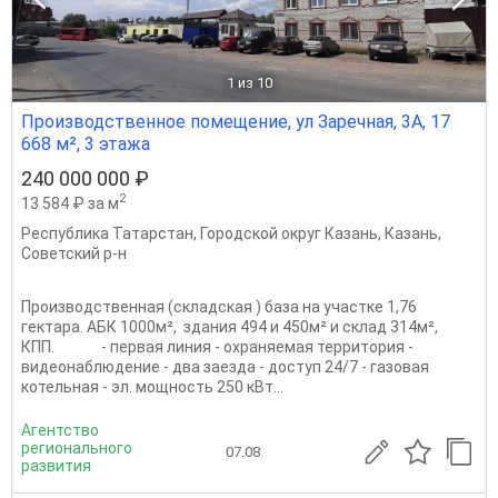
1
из 10
Производственное помещение, ул Заречная, 3А, 17
668 м², 3 этажа
240 000 000 ₽
2
13 584 ₽ за м
Республика Татарстан
,
Городской округ Казань
,
Казань
,
Советский р-н
Производственная (складская ) база на участке 1,76
гектара. АБК 1000м², здания 494 и 450м² и склад 314м²,
КПП. - первая линия - охраняемая территория -
видеонаблюдение - два заезда - доступ 24/7 - газовая
котельная - эл. мощность 250 кВт...
Агентство
регионального
07.08
развития