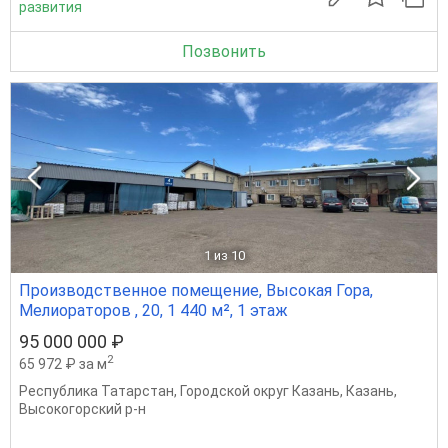
развития
Позвонить
1
из 10
Производственное помещение, Высокая Гора,
Мелиораторов , 20, 1 440 м², 1 этаж
95 000 000 ₽
2
65 972 ₽ за м
Республика Татарстан
,
Городской округ Казань
,
Казань
,
Высокогорский р-н