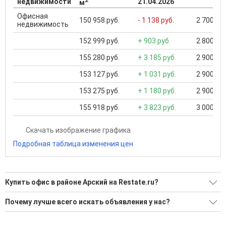
недвижимости
21.04.2026
м
Офисная
150 958 руб.
- 1 138 руб.
2 700 000
недвижимость
152 999 руб.
+ 903 руб.
2 800 000
155 280 руб.
+ 3 185 руб.
2 900 000
153 127 руб.
+ 1 031 руб.
2 900 000
153 275 руб.
+ 1 180 руб.
2 900 000
155 918 руб.
+ 3 823 руб.
3 000 000
Скачать изображение графика
Подробная таблица изменения цен
Купить офис в районе Арский на Restate.ru?
Поможем Купить офис в районе Арский?
Почему лучше всего искать объявления у нас?
Воспользуйтесь нашим поиском по новостройкам, для
Все объявления проверены и проходят строгую
подбора подходящего вам варианта
модерацию