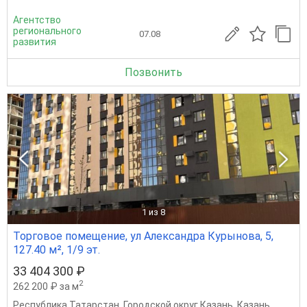
Агентство
регионального
07.08
развития
Позвонить
1
из 8
Торговое помещение, ул Александра Курынова, 5,
127.40 м², 1/9 эт.
33 404 300 ₽
2
262 200 ₽ за м
Республика Татарстан
,
Городской округ Казань
,
Казань
,