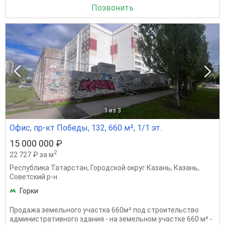
Позвонить
1
из 3
Офис, пр-кт Победы, 132, 660 м², 1/1 эт.
15 000 000 ₽
2
22 727 ₽ за м
Республика Татарстан
,
Городской округ Казань
,
Казань
,
Советский р-н
Горки
Продажа земельного участка 660м² под строительство
административного здания - на земельном участке 660 м² -