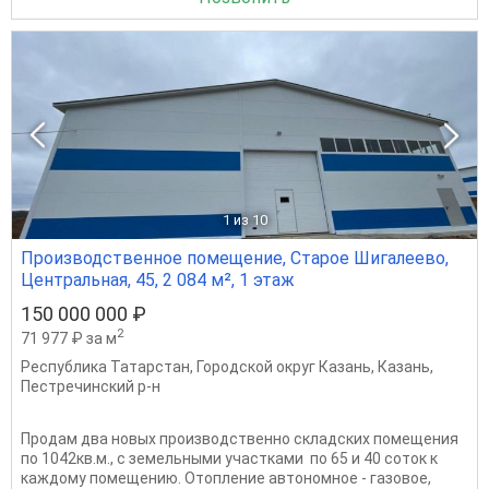
1
из 10
Производственное помещение, Старое Шигалеево,
Центральная, 45, 2 084 м², 1 этаж
150 000 000 ₽
2
71 977 ₽ за м
Республика Татарстан
,
Городской округ Казань
,
Казань
,
Пестречинский р-н
Продам два новых производственно складских помещения
по 1042кв.м., с земельными участками по 65 и 40 соток к
каждому помещению. Отопление автономное - газовое,