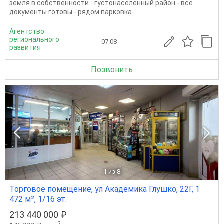
земля в собственности - густонаселенный район - все
документы готовы - рядом парковка
Агентство
регионального
07.08
развития
Позвонить
1
из 8
Торговое помещение, ул Академика Глушко, 22Г, 1
472 м², 1/16 эт.
213 440 000 ₽
2