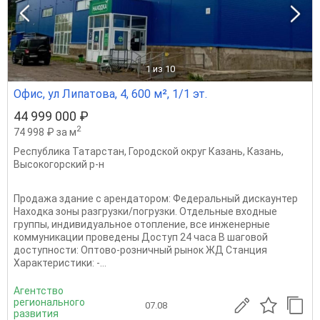
1
из 10
Офис, ул Липатова, 4, 600 м², 1/1 эт.
44 999 000 ₽
2
74 998 ₽ за м
Республика Татарстан
,
Городской округ Казань
,
Казань
,
Высокогорский р-н
Продажа здание с арендатором: Федеральный дискаунтер
Находка зоны разгрузки/погрузки. Отдельные входные
группы, индивидуальное отопление, все инженерные
коммуникации проведены Доступ 24 часа В шаговой
доступности: Оптово-розничный рынок ЖД Станция
Характеристики: -...
Агентство
регионального
07.08
развития