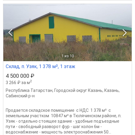
1
из 10
Склад, п. Узяк, 1 378 м², 1 этаж
4 500 000 ₽
2
3 266 ₽ за м
Республика Татарстан
,
Городской округ Казань
,
Казань
,
Сабинский р-н
Продается складское помещение с НДС 1 378 м² с
земельным участком 10847 м² в Тюлячинском районе, п.
Узяк - отдельно стоящее здание - удобные подъездные
пути - свободный разворот фур - шаг колон 6м -
водоснабжение - мощность электроснабжения 50...