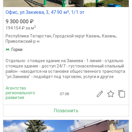
1
из 9
Офис, ул Закиева, 3, 47.90 м², 1/1 эт.
9 300 000 ₽
2
194 154 ₽ за м
Республика Татарстан
,
Городской округ Казань
,
Казань
,
Приволжский р-н
Горки
Отдельно- стоящее здание на Закиева - 1 линия - отдельно
стоящее здание - доступ 24/7 - густонаселённый спальный
район - находится на остановке общественного транспорта
"ул.Закиева" - подойдёт под торговлю, услуги и другое
Агентство
регионального
07.08
развития
Позвонить