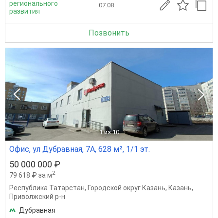
регионального
07.08
развития
Позвонить
1
из 10
Офис, ул Дубравная, 7А, 628 м², 1/1 эт.
50 000 000 ₽
2
79 618 ₽ за м
Республика Татарстан
,
Городской округ Казань
,
Казань
,
Приволжский р-н
Дубравная