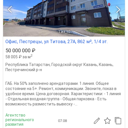
1
из 10
Офис, Пестрецы, ул Титова, 27А, 862 м², 1/4 эт.
50 000 000 ₽
2
58 005 ₽ за м
Республика Татарстан
,
Городской округ Казань
,
Казань
,
Пестречинский р-н
ГАБ. На 50% заполнено арендаторами. 1 линия. Общее
состояние на 5+. Ремонт, коммуникации. Звоните, показ в
удобное время. Цена договорная. Характеристики: - 1 линия
- Отдельная входная группа - Общая парковка - Есть
возможность разместить вывеску -...
Агентство
регионального
07.08
развития