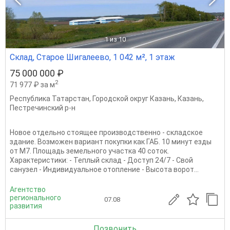
1
из 10
Склад, Старое Шигалеево, 1 042 м², 1 этаж
75 000 000 ₽
2
71 977 ₽ за м
Республика Татарстан
,
Городской округ Казань
,
Казань
,
Пестречинский р-н
Новое отдельно стоящее производственно - складское
здание. Возможен вариант покупки как ГАБ. 10 минут езды
от М7. Площадь земельного участка 40 соток.
Характеристики: - Теплый склад - Доступ 24/7 - Свой
санузел - Индивидуальное отопление - Высота ворот...
Агентство
регионального
07.08
развития
Позвонить