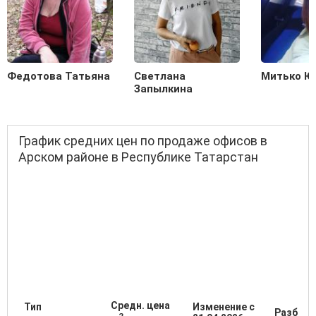
Федотова Татьяна
Светлана
Митько Ю
Запылкина
График средних цен по продаже офисов в
Арском районе в Республике Татарстан
Средн. цена
Тип
Изменение с
Разброс
2