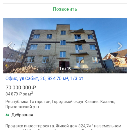
Позвонить
1
из 10
Офис, ул Сабит, 30, 824.70 м², 1/3 эт.
70 000 000 ₽
2
84 879 ₽ за м
Республика Татарстан
,
Городской округ Казань
,
Казань
,
Приволжский р-н
Дубравная
Продажа инвестпроекта. Жилой дом 824,7м² на земельном