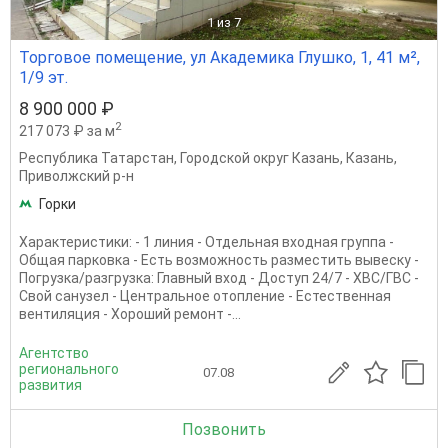
1
из 7
Торговое помещение, ул Академика Глушко, 1, 41 м²,
1/9 эт.
8 900 000 ₽
2
217 073 ₽ за м
Республика Татарстан
,
Городской округ Казань
,
Казань
,
Приволжский р-н
Горки
Характеристики: - 1 линия - Отдельная входная группа -
Общая парковка - Есть возможность разместить вывеску -
Погрузка/разгрузка: Главный вход - Доступ 24/7 - ХВС/ГВС -
Свой санузел - Центральное отопление - Естественная
вентиляция - Хороший ремонт -...
Агентство
регионального
07.08
развития
Позвонить