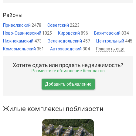
Районы
Приволжский
2478
Советский
2223
Ново-Савиновский
1025
Кировский
896
Вахитовский
834
Нижнекамский
473
Зеленодольский
457
Центральный
445
Комсомольский
351
Автозаводский
304
Показать ещё
Хотите сдать или продать недвижимость?
Разместите объявление бесплатно
Добавить объявление
Жилые комплексы поблизости