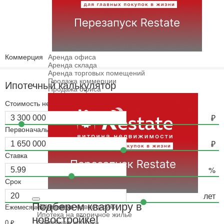
Коммерция
Аренда офиса
Аренда склада
Аренда торговых помещений
Продажа коммерции
Ипотечный калькулятор
Продажа офиса
Стоимость недвижимости
Первоначальный взнос
Ставка
Срок
Ипотека
Ипотечный калькулятор
Подберем квартиру в
Ипотека на новостройки
Ежемесячный платёж
Ипотека на вторичное жилье
новостройке!
Семейная ипотека
0
₽