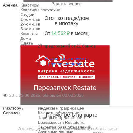
Задать вопрос
Аренда
Квартиры
Квартиры посуточно
Студии
Этот коттедж/дом
1-комн. кв
в ипотеку
2-комн. кв
3-комн. кв
От
14 562 ₽
в месяц
Комнаты
Дома
Сдать
27 предложений от 11 банков
Рассчитать и получить
одобрение онлайн
23
с 23.06.2025, обновлён 03.08.2026
Риэлтору /
Индексы и графики цен
Сервисы
Как дать объявление
Посмотреть на карте
Тарифы и продвижение
Возможности Restate.ru
Закрытая база объявлений
Информация по объекту недвижимости, собственниках,
Архивные данные