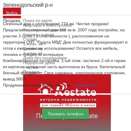
Зеленодольский р-н
Войти
Продажа
Поиск по карте
Сезонный дом с отоплением! 774 км. Чистая продажа!
Квартиры в новостройках
Предлагается сезонный дом 168 кв.м. 2007 года постройки, на
Квартиры на вторичке
Комнаты и доли
участке 3 сотки ( в собственности ), расположенном на
Студии
территории СНТ "Радуга МВД".Дом полностью функционирует и
1-комн. кв
готов к ежедневному использованию! Остается вся мебель,
2-комн. кв
3-комн. кв
техника и предметы интерьера.
Дома без посредников
Комбинированная постройка, 1-ый этаж, частично 2-ой и гараж
Недорогие дома
из кирпича, остальная часть выполнена из бруса. Капитальный
Участки
Продать
блочный фундамент. Своя скважина, электрическое отопление,
вывод 380В.
Продуманная планировка, на 1-ом
...
развернуть
ФЛЭТ
Показать телефон
Пожаловаться