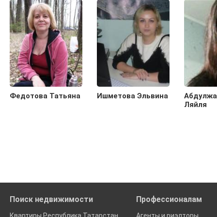
Федотова Татьяна
Ишметова Эльвина
Абдулжа
Ляйля
Поиск недвижимости
Профессионалам
Квартиры Республика Татарстан
Агенты и риэлторы