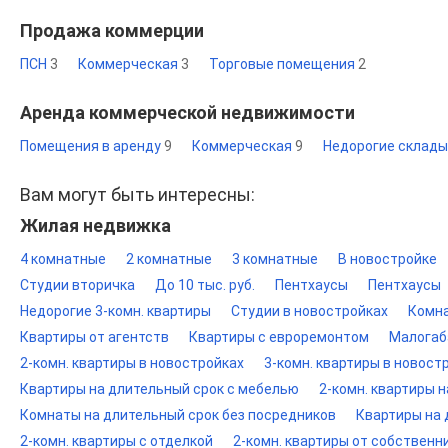
Продажа коммерции
ПСН
3
Коммерческая
3
Торговые помещения
2
Аренда коммерческой недвижимости
Помещения в аренду
9
Коммерческая
9
Недорогие склад
Вам могут быть интересны:
Жилая недвижка
4 комнатные
2 комнатные
3 комнатные
В новостройке
Студии вторичка
До 10 тыс. руб.
Пентхаусы
Пентхаусы
Недорогие 3-комн. квартиры
Студии в новостройках
Комна
Квартиры от агентств
Квартиры с евроремонтом
Малогаб
2-комн. квартиры в новостройках
3-комн. квартиры в новост
Квартиры на длительный срок с мебелью
2-комн. квартиры 
Комнаты на длительный срок без посредников
Квартиры на 
2-комн. квартиры с отделкой
2-комн. квартиры от собственн