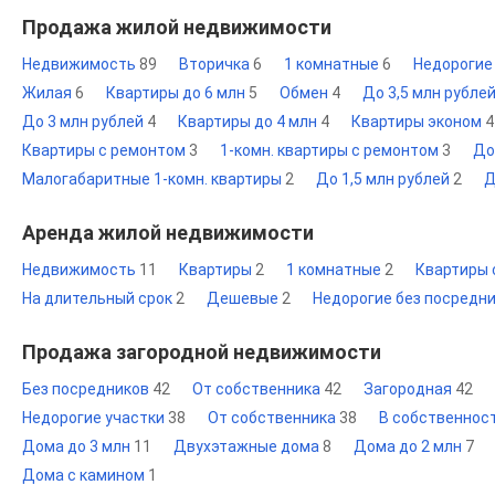
Продажа жилой недвижимости
Недвижимость
89
Вторичка
6
1 комнатные
6
Недорогие
Жилая
6
Квартиры до 6 млн
5
Обмен
4
До 3,5 млн рубле
До 3 млн рублей
4
Квартиры до 4 млн
4
Квартиры эконом
4
Квартиры с ремонтом
3
1-комн. квартиры с ремонтом
3
До
Малогабаритные 1-комн. квартиры
2
До 1,5 млн рублей
2
Д
Аренда жилой недвижимости
Недвижимость
11
Квартиры
2
1 комнатные
2
Квартиры 
На длительный срок
2
Дешевые
2
Недорогие без посредн
Продажа загородной недвижимости
Без посредников
42
От собственника
42
Загородная
42
Недорогие участки
38
От собственника
38
В собственнос
Дома до 3 млн
11
Двухэтажные дома
8
Дома до 2 млн
7
Дома с камином
1