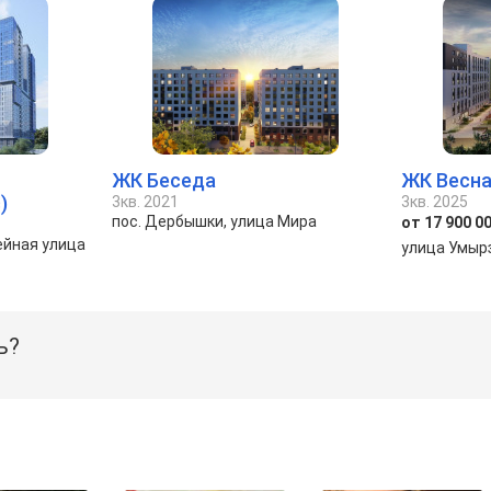
ЖК Беседа
ЖК Весна
)
3кв. 2021
3кв. 2025
пос. Дербышки, улица Мира
от 17 900 00
ейная улица
улица Умыр
ь?