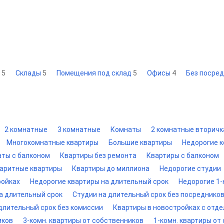
ы
5
Склады
5
Помещения под склад
5
Офисы
4
Без посре
2 комнатные
3 комнатные
Комнаты
2 комнатные вторичк
Многокомнатные квартиры
Большие квартиры
Недорогие 
ты с балконом
Квартиры без ремонта
Квартиры с балконом
аритные квартиры
Квартиры до миллиона
Недорогие студии
ройках
Недорогие квартиры на длительный срок
Недорогие 1-
на длительный срок
Студии на длительный срок без посреднико
длительный срок без комиссии
Квартиры в новостройках с отде
иков
3-комн. квартиры от собственников
1-комн. квартиры от