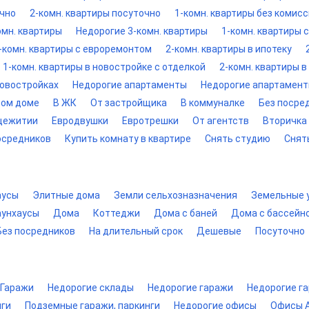
очно
2-комн. квартиры посуточно
1-комн. квартиры без комис
омн. квартиры
Недорогие 3-комн. квартиры
1-комн. квартиры 
-комн. квартиры с евроремонтом
2-комн. квартиры в ипотеку
1-комн. квартиры в новостройке с отделкой
2-комн. квартиры в
новостройках
Недорогие апартаменты
Недорогие апартамен
вом доме
В ЖК
От застройщика
В коммуналке
Без посре
щежитии
Евродвушки
Евротрешки
От агентств
Вторичка 
осредников
Купить комнату в квартире
Снять студию
Снят
аусы
Элитные дома
Земли сельхозназначения
Земельные 
аунхаусы
Дома
Коттеджи
Дома с баней
Дома с бассейн
Без посредников
На длительный срок
Дешевые
Посуточно
Гаражи
Недорогие склады
Недорогие гаражи
Недорогие г
нги
Подземные гаражи, паркинги
Недорогие офисы
Офисы A