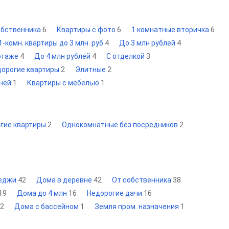
обственника
6
Квартиры с фото
6
1 комнатные вторичка
6
1-комн. квартиры до 3 млн. руб
4
До 3 млн рублей
4
 этаже
4
До 4 млн рублей
4
С отделкой
3
дорогие квартиры
2
Элитные
2
хней
1
Квартиры с мебелью
1
гие квартиры
2
Однокомнатные без посредников
2
теджи
42
Дома в деревне
42
От собственника
38
19
Дома до 4 млн
16
Недорогие дачи
16
2
Дома с бассейном
1
Земля пром. назначения
1