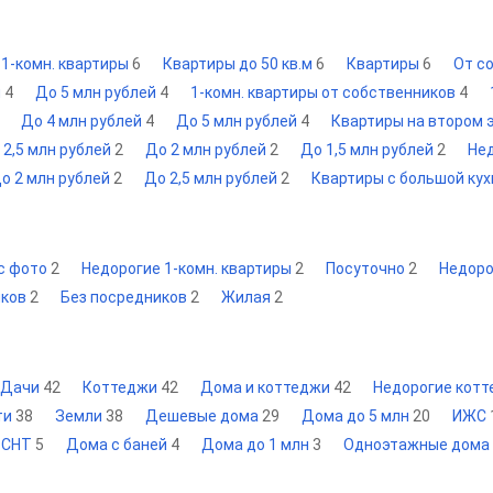
 1-комн. квартиры
6
Квартиры до 50 кв.м
6
Квартиры
6
От с
й
4
До 5 млн рублей
4
1-комн. квартиры от собственников
4
До 4 млн рублей
4
До 5 млн рублей
4
Квартиры на втором
 2,5 млн рублей
2
До 2 млн рублей
2
До 1,5 млн рублей
2
Не
о 2 млн рублей
2
До 2,5 млн рублей
2
Квартиры с большой ку
с фото
2
Недорогие 1-комн. квартиры
2
Посуточно
2
Недоро
иков
2
Без посредников
2
Жилая
2
Дачи
42
Коттеджи
42
Дома и коттеджи
42
Недорогие кот
ти
38
Земли
38
Дешевые дома
29
Дома до 5 млн
20
ИЖС
СНТ
5
Дома с баней
4
Дома до 1 млн
3
Одноэтажные дома