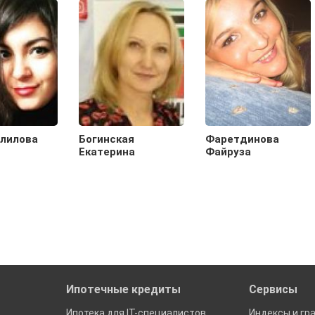
лилова
Богинская
Фаретдинова
Екатерина
Файруза
Ипотечные кредиты
Сервисы
Ипотека для IT-специалистов
Индексы и гр