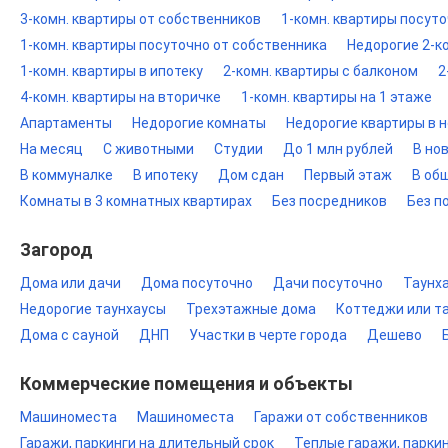
3-комн. квартиры от собственников
1-комн. квартиры посут
1-комн. квартиры посуточно от собственника
Недорогие 2-к
1-комн. квартиры в ипотеку
2-комн. квартиры с балконом
2
4-комн. квартиры на вторичке
1-комн. квартиры на 1 этаже
Апартаменты
Недорогие комнаты
Недорогие квартиры в 
На месяц
С животными
Студии
До 1 млн рублей
В но
В коммуналке
В ипотеку
Дом сдан
Первый этаж
В об
Комнаты в 3 комнатных квартирах
Без посредников
Без п
Загород
Дома или дачи
Дома посуточно
Дачи посуточно
Таунх
Недорогие таунхаусы
Трехэтажные дома
Коттеджи или т
Дома с сауной
ДНП
Участки в черте города
Дешево
Коммерческие помещения и объекты
Машиноместа
Машиноместа
Гаражи от собственников
Гаражи, паркинги на длительный срок
Теплые гаражи, парки