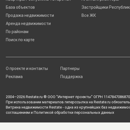
База объектов
Застройщики Республик
Продажа недвижимости
Все ЖК
Аренда недвижимости
По районам
Поиск по карте
О проекте и контакты
Партнеры
Реклама
Поддержка
2004—2026
Restate.ru
® ООО "Интернет проекты" ОГРН 1147847086870 
При использовании материалов гиперссылка на Restate.ru обязатель
Витрина недвижимости Restate - одна из крупнейших баз недвижимо
соглашением
и
Политикой обработки персональных данных