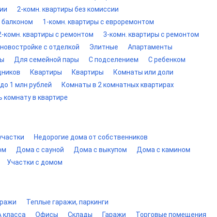
сии
2-комн. квартиры без комиссии
с балконом
1-комн. квартиры с евроремонтом
2-комн. квартиры с ремонтом
3-комн. квартиры с ремонтом
 новостройке с отделкой
Элитные
Апартаменты
ты
Для семейной пары
С подселением
С ребенком
дников
Квартиры
Квартиры
Комнаты или доли
до 1 млн рублей
Комнаты в 2 комнатных квартирах
ь комнату в квартире
участки
Недорогие дома от собственников
ом
Дома с сауной
Дома с выкупом
Дома с камином
Участки с домом
аражи
Теплые гаражи, паркинги
 класса
Офисы
Склады
Гаражи
Торговые помещения