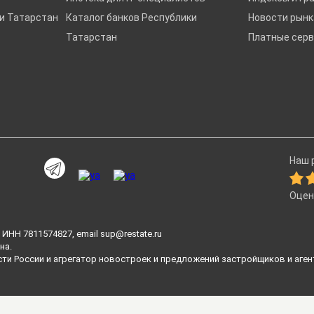
и Татарстан
Каталог банков Республики
Новости рын
Татарстан
Платные сер
Наш р
Оцен
ИНН 7811574827, email
sup@restate.ru
на.
сти России и агрегатор новостроек и предложений застройщиков и аген