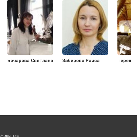
Бочарова Светлана
Забирова Раиса
Терешин
афики цен